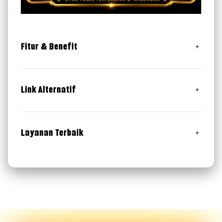
Fitur & Benefit
Bonus New Member 50% (Khusus Slot)
Bonus Harian 5% (All Games)
Link Alternatif
Undian Lucky Draw
Bonus Withdraw Mania
Klik Disini
Bonus Merchandise Exclusive
Layanan Terbaik
RTP Slot & Prediksi Togel Paling Jitu & Akurat
Customer Service 24 Jam Online