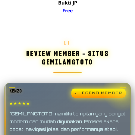
Bukti JP
Free
REVIEW MEMBER – SITUS
GEMILANGTOTO
KENZO
⌁ LEGEND MEMBER
★★★★★
"GEMILANGTOTO memiliki tampilan yang sangat
modern dan mudah digunakan. Proses akses
cepat, navigasi jelas, dan performanya stabil