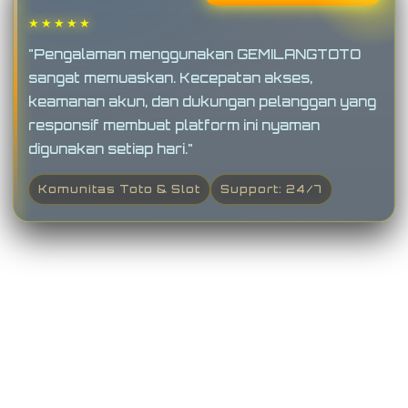
★★★★★
"Pengalaman menggunakan GEMILANGTOTO
sangat memuaskan. Kecepatan akses,
keamanan akun, dan dukungan pelanggan yang
responsif membuat platform ini nyaman
digunakan setiap hari."
Komunitas Toto & Slot
Support: 24/7