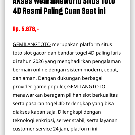
Akses Wearableworld Situs Toto
4D Resmi Paling Cuan Saat ini
Rp. 5.878,-
GEMILANGTOTO
merupakan platform situs
toto slot gacor dan bandar togel 4D paling laris
di tahun 2026 yang menghadirkan pengalaman
bermain online dengan sistem modern, cepat,
dan aman. Dengan dukungan berbagai
provider game populer, GEMILANGTOTO
menawarkan beragam pilihan slot berkualitas
serta pasaran togel 4D terlengkap yang bisa
diakses kapan saja. Dilengkapi dengan
teknologi enkripsi, server stabil, serta layanan
customer service 24 jam, platform ini