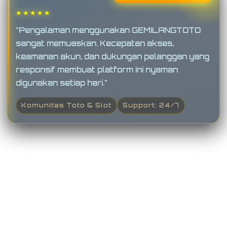
★★★★★
"Pengalaman menggunakan GEMILANGTOTO
sangat memuaskan. Kecepatan akses,
keamanan akun, dan dukungan pelanggan yang
responsif membuat platform ini nyaman
digunakan setiap hari."
Komunitas Toto & Slot
Support: 24/7