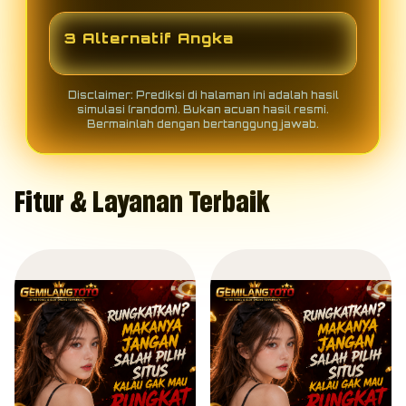
3 Alternatif Angka
Disclaimer: Prediksi di halaman ini adalah hasil
simulasi (random). Bukan acuan hasil resmi.
Bermainlah dengan bertanggung jawab.
Fitur & Layanan Terbaik