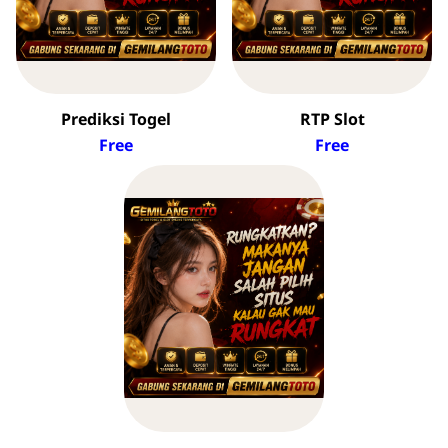
Prediksi Togel
RTP Slot
Free
Free