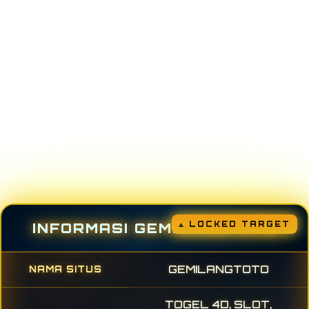
INFORMASI GEMILANGTOTO
GEMILANGTOTO
NAMA SITUS
TOGEL 4D, SLOT,