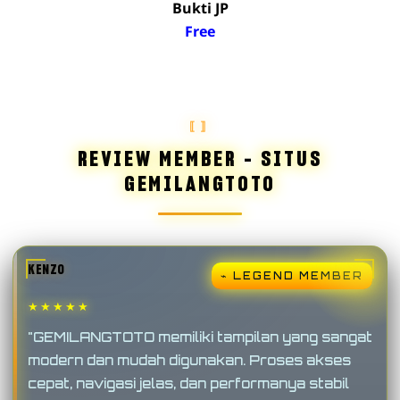
Bukti JP
Free
REVIEW MEMBER – SITUS
GEMILANGTOTO
KENZO
⌁ LEGEND MEMBER
★★★★★
"GEMILANGTOTO memiliki tampilan yang sangat
modern dan mudah digunakan. Proses akses
cepat, navigasi jelas, dan performanya stabil