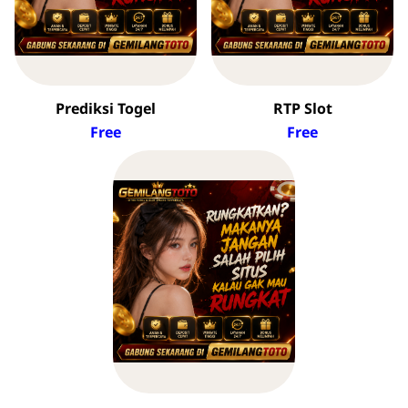
Prediksi Togel
RTP Slot
Free
Free