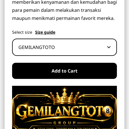
memberikan kenyamanan dan kemudahan bagi
para pemain dalam melakukan transaksi
maupun menikmati permainan favorit mereka.
Select
size
Size guide
Add to Cart