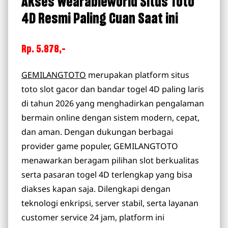
Akses Wearableworld Situs Toto
4D Resmi Paling Cuan Saat ini
Rp. 5.878,-
GEMILANGTOTO
merupakan platform situs
toto slot gacor dan bandar togel 4D paling laris
di tahun 2026 yang menghadirkan pengalaman
bermain online dengan sistem modern, cepat,
dan aman. Dengan dukungan berbagai
provider game populer, GEMILANGTOTO
menawarkan beragam pilihan slot berkualitas
serta pasaran togel 4D terlengkap yang bisa
diakses kapan saja. Dilengkapi dengan
teknologi enkripsi, server stabil, serta layanan
customer service 24 jam, platform ini