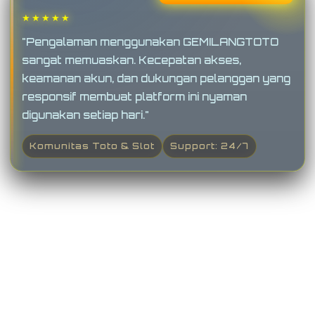
★★★★★
"Pengalaman menggunakan GEMILANGTOTO
sangat memuaskan. Kecepatan akses,
keamanan akun, dan dukungan pelanggan yang
responsif membuat platform ini nyaman
digunakan setiap hari."
Komunitas Toto & Slot
Support: 24/7