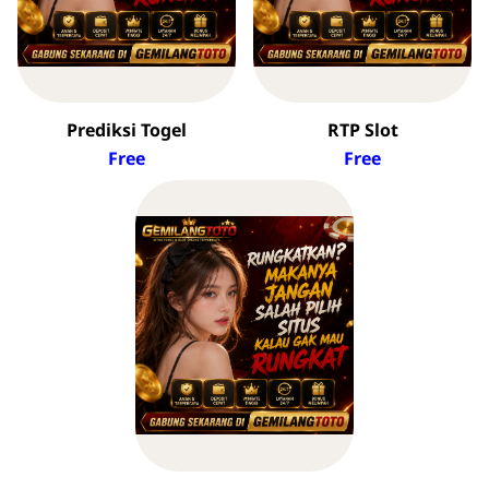
Prediksi Togel
RTP Slot
Free
Free