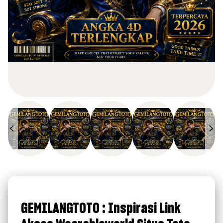
GEMILANGTOTO : Inspirasi Link