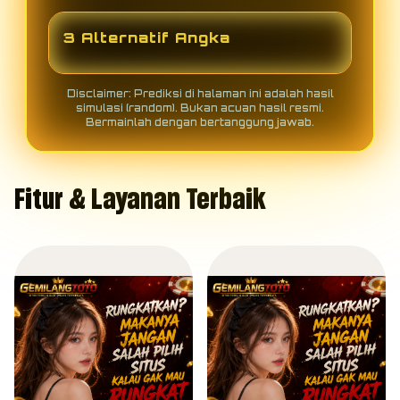
3 Alternatif Angka
Disclaimer: Prediksi di halaman ini adalah hasil
simulasi (random). Bukan acuan hasil resmi.
Bermainlah dengan bertanggung jawab.
Fitur & Layanan Terbaik