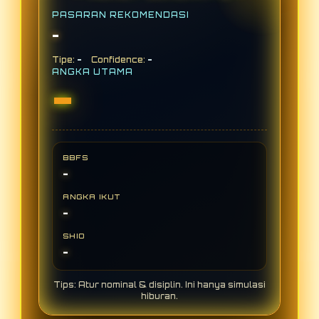
PASARAN REKOMENDASI
-
-
-
Tipe:
Confidence:
ANGKA UTAMA
-
BBFS
-
ANGKA IKUT
-
SHIO
-
Tips: Atur nominal & disiplin. Ini hanya simulasi
hiburan.