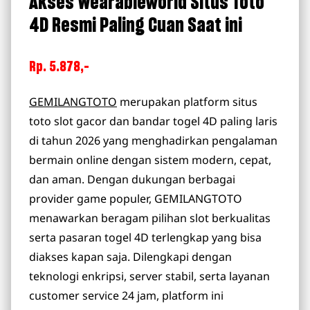
Akses Wearableworld Situs Toto
4D Resmi Paling Cuan Saat ini
Rp. 5.878,-
GEMILANGTOTO
merupakan platform situs
toto slot gacor dan bandar togel 4D paling laris
di tahun 2026 yang menghadirkan pengalaman
bermain online dengan sistem modern, cepat,
dan aman. Dengan dukungan berbagai
provider game populer, GEMILANGTOTO
menawarkan beragam pilihan slot berkualitas
serta pasaran togel 4D terlengkap yang bisa
diakses kapan saja. Dilengkapi dengan
teknologi enkripsi, server stabil, serta layanan
customer service 24 jam, platform ini