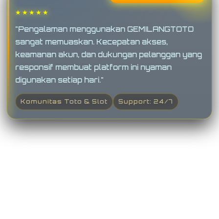
★★★★★
"Pengalaman menggunakan GEMILANGTOTO
sangat memuaskan. Kecepatan akses,
keamanan akun, dan dukungan pelanggan yang
responsif membuat platform ini nyaman
digunakan setiap hari."
Komunitas Toto & Slot
Support: 24/7