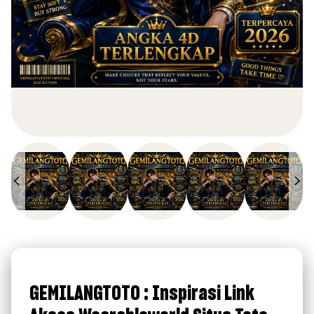
GEMILANGTOTO : Inspirasi Link