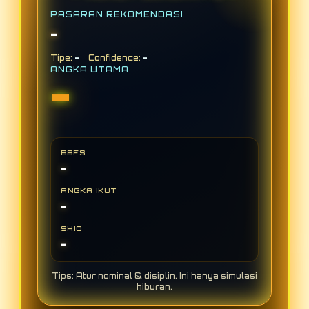
PASARAN REKOMENDASI
-
-
-
Tipe:
Confidence:
ANGKA UTAMA
-
BBFS
-
ANGKA IKUT
-
SHIO
-
Tips: Atur nominal & disiplin. Ini hanya simulasi
hiburan.