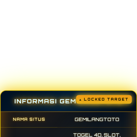
INFORMASI GEMILANGTOTO
GEMILANGTOTO
NAMA SITUS
TOGEL 4D, SLOT,