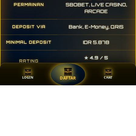
SBOBET, LIVE CASINO,
PERMAINAN
ARCADE
Bank, E-Money, QRIS
DEPOSIT VIA
IDR 5.878
MINIMAL DEPOSIT
★ 4.9 / 5
RATING
8.223.986 USER VERIFIED
LOGIN
CHAT
DAFTAR
Situs Logo Toto
Contact Support
Terms of Service