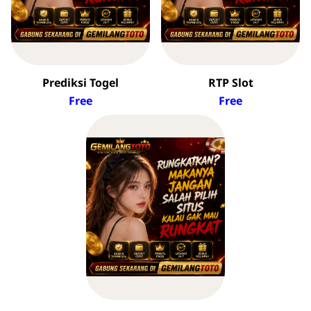
Prediksi Togel
RTP Slot
Free
Free