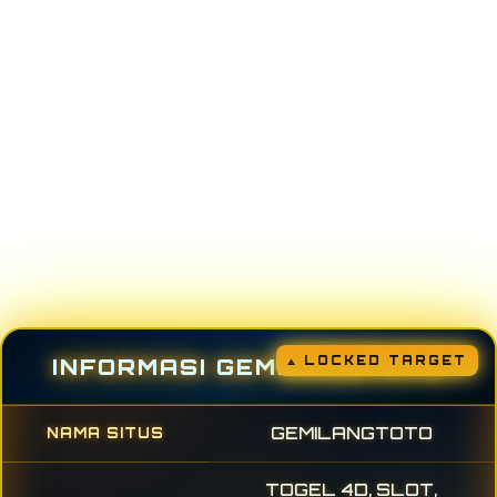
INFORMASI GEMILANGTOTO
GEMILANGTOTO
NAMA SITUS
TOGEL 4D, SLOT,