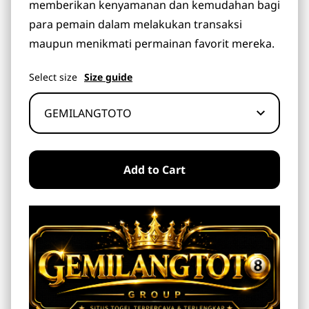
memberikan kenyamanan dan kemudahan bagi
para pemain dalam melakukan transaksi
maupun menikmati permainan favorit mereka.
Select
size
Size guide
Add to Cart