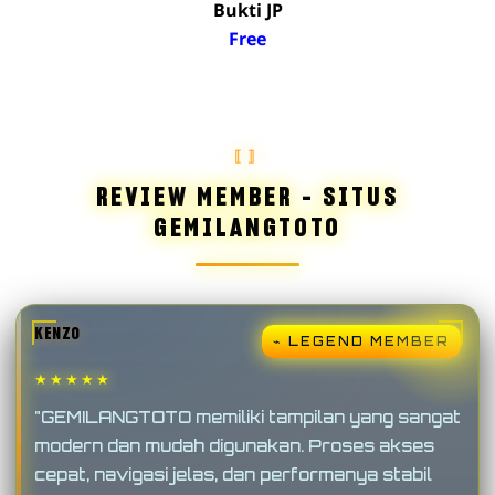
Bukti JP
Free
REVIEW MEMBER – SITUS
GEMILANGTOTO
KENZO
⌁ LEGEND MEMBER
★★★★★
"GEMILANGTOTO memiliki tampilan yang sangat
modern dan mudah digunakan. Proses akses
cepat, navigasi jelas, dan performanya stabil