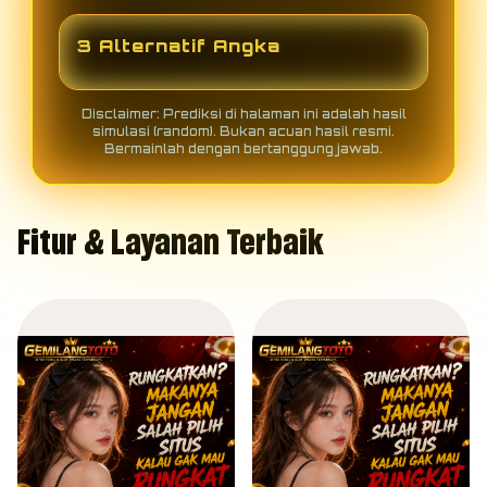
3 Alternatif Angka
Disclaimer: Prediksi di halaman ini adalah hasil
simulasi (random). Bukan acuan hasil resmi.
Bermainlah dengan bertanggung jawab.
Fitur & Layanan Terbaik