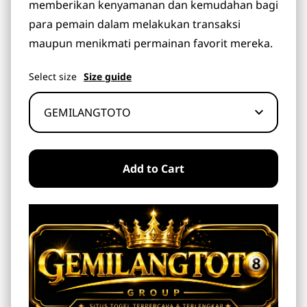
memberikan kenyamanan dan kemudahan bagi
para pemain dalam melakukan transaksi
maupun menikmati permainan favorit mereka.
Select
size
Size guide
Add to Cart