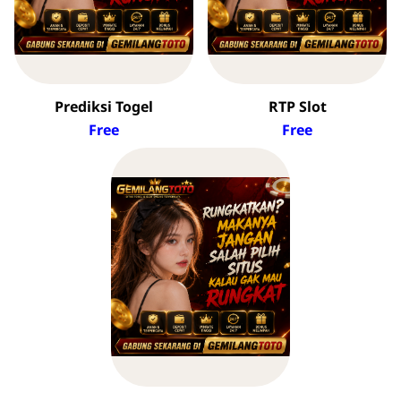
Prediksi Togel
RTP Slot
Free
Free