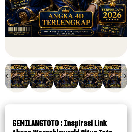
GEMILANGTOTO : Inspirasi Link