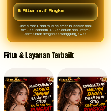
3 Alternatif Angka
Disclaimer: Prediksi di halaman ini adalah hasil
simulasi (random). Bukan acuan hasil resmi.
Bermainlah dengan bertanggung jawab.
Fitur & Layanan Terbaik