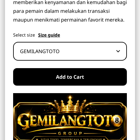
memberikan kenyamanan dan kemudahan bagi
para pemain dalam melakukan transaksi
maupun menikmati permainan favorit mereka.
Select
size
Size guide
Add to Cart