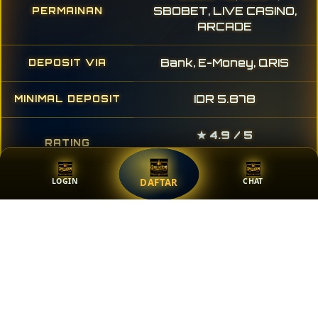
SBOBET, LIVE CASINO,
PERMAINAN
ARCADE
Bank, E-Money, QRIS
DEPOSIT VIA
IDR 5.878
MINIMAL DEPOSIT
★ 4.9 / 5
RATING
8.223.986 USER VERIFIED
LOGIN
CHAT
DAFTAR
Situs Logo Toto
Contact Support
Terms of Service