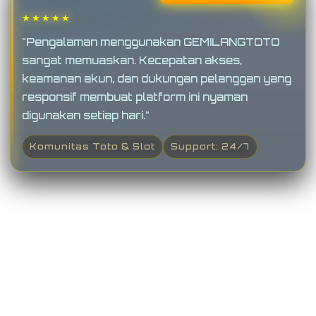
★★★★★
"Pengalaman menggunakan GEMILANGTOTO
sangat memuaskan. Kecepatan akses,
keamanan akun, dan dukungan pelanggan yang
responsif membuat platform ini nyaman
digunakan setiap hari."
Komunitas Toto & Slot
Support: 24/7