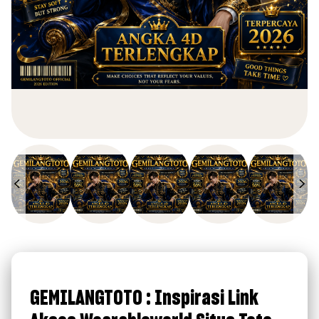
GEMILANGTOTO : Inspirasi Link