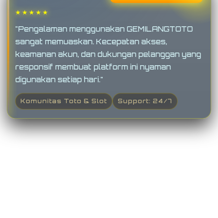
★★★★★
"Pengalaman menggunakan GEMILANGTOTO
sangat memuaskan. Kecepatan akses,
keamanan akun, dan dukungan pelanggan yang
responsif membuat platform ini nyaman
digunakan setiap hari."
Komunitas Toto & Slot
Support: 24/7