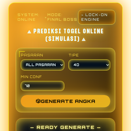
SYSTEM:
MODE:
⌁ LOCK-ON
▸
ONLINE
FINAL BOSS
ENGINE
⟁ PREDIKSI TOGEL ONLINE
(SIMULASI) ⟁
PASARAN
TIPE
MIN CONF
🎲
GENERATE ANGKA
— READY GENERATE —