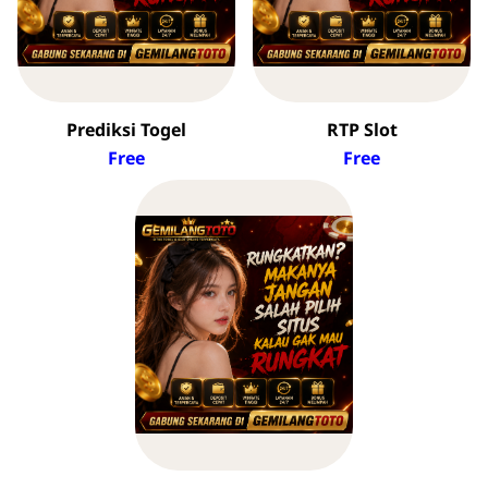
Prediksi Togel
RTP Slot
Free
Free