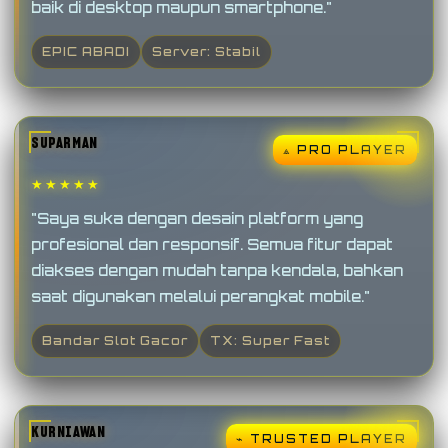
baik di desktop maupun smartphone."
EPIC ABADI
Server: Stabil
SUPARMAN
⟁ PRO PLAYER
★★★★★
"Saya suka dengan desain platform yang
profesional dan responsif. Semua fitur dapat
diakses dengan mudah tanpa kendala, bahkan
saat digunakan melalui perangkat mobile."
Bandar Slot Gacor
TX: Super Fast
KURNIAWAN
⌁ TRUSTED PLAYER