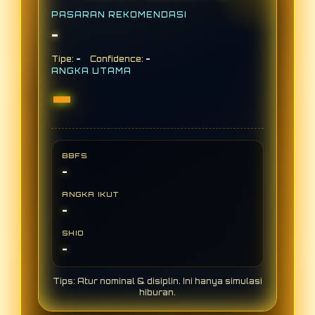
PASARAN REKOMENDASI
-
-
-
Tipe:
Confidence:
ANGKA UTAMA
-
BBFS
-
ANGKA IKUT
-
SHIO
-
Tips: Atur nominal & disiplin. Ini hanya simulasi
hiburan.