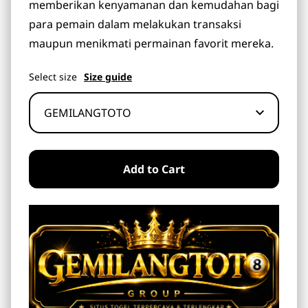
memberikan kenyamanan dan kemudahan bagi
para pemain dalam melakukan transaksi
maupun menikmati permainan favorit mereka.
Select
size
Size guide
Add to Cart