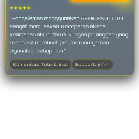
★★★★★
"Pengalaman menggunakan GEMILANGTOTO
sangat memuaskan. Kecepatan akses,
keamanan akun, dan dukungan pelanggan yang
responsif membuat platform ini nyaman
digunakan setiap hari."
Komunitas Toto & Slot
Support: 24/7