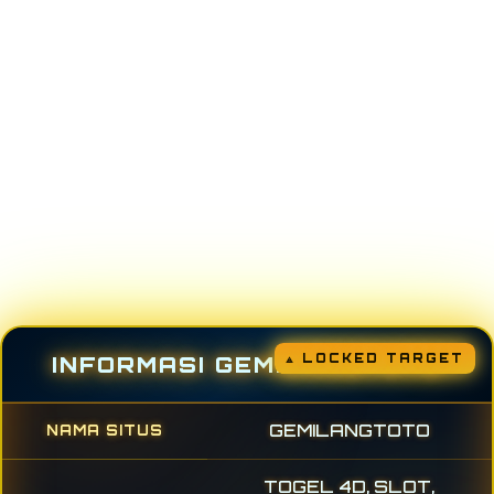
INFORMASI GEMILANGTOTO
GEMILANGTOTO
NAMA SITUS
TOGEL 4D, SLOT,