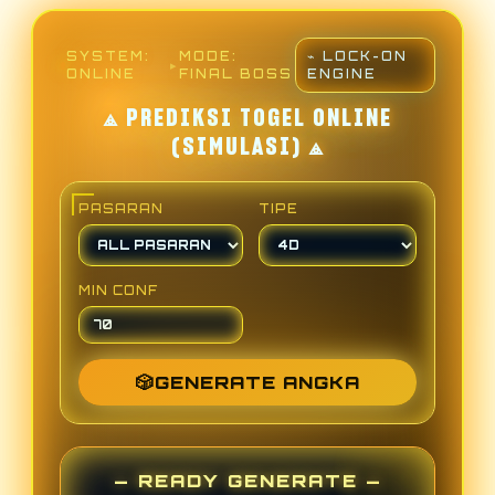
SYSTEM:
MODE:
⌁ LOCK-ON
▸
ONLINE
FINAL BOSS
ENGINE
⟁ PREDIKSI TOGEL ONLINE
(SIMULASI) ⟁
PASARAN
TIPE
MIN CONF
🎲
GENERATE ANGKA
— READY GENERATE —