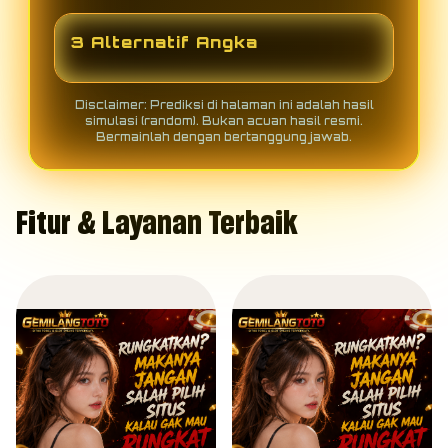
3 Alternatif Angka
Disclaimer: Prediksi di halaman ini adalah hasil
simulasi (random). Bukan acuan hasil resmi.
Bermainlah dengan bertanggung jawab.
Fitur & Layanan Terbaik