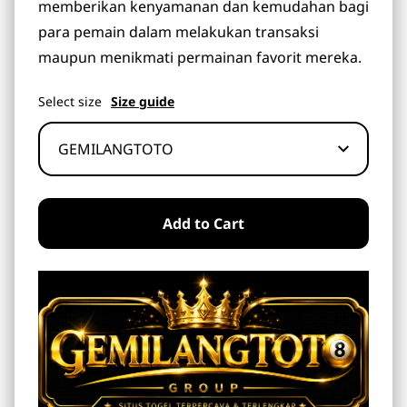
memberikan kenyamanan dan kemudahan bagi
para pemain dalam melakukan transaksi
maupun menikmati permainan favorit mereka.
Select
size
Size guide
Add to Cart