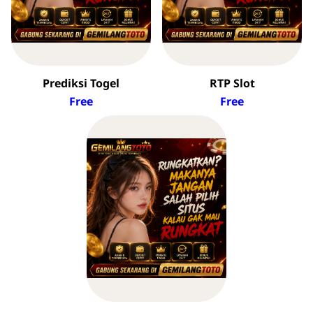
Prediksi Togel
RTP Slot
Free
Free