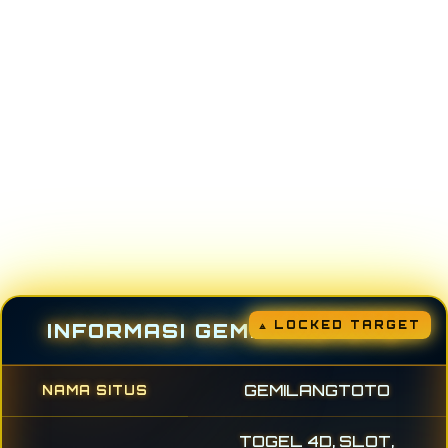
INFORMASI GEMILANGTOTO
GEMILANGTOTO
NAMA SITUS
TOGEL 4D, SLOT,