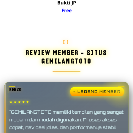
Bukti JP
Free
REVIEW MEMBER – SITUS
GEMILANGTOTO
KENZO
⌁ LEGEND MEMBER
★★★★★
"GEMILANGTOTO memiliki tampilan yang sangat
modern dan mudah digunakan. Proses akses
cepat, navigasi jelas, dan performanya stabil