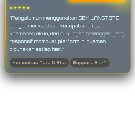
★★★★★
"Pengalaman menggunakan GEMILANGTOTO
sangat memuaskan. Kecepatan akses,
keamanan akun, dan dukungan pelanggan yang
responsif membuat platform ini nyaman
digunakan setiap hari."
Komunitas Toto & Slot
Support: 24/7