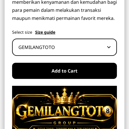
memberikan kenyamanan dan kemudahan bagi
para pemain dalam melakukan transaksi
maupun menikmati permainan favorit mereka.
Select
size
Size guide
Add to Cart