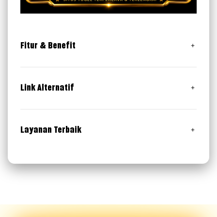
Fitur & Benefit
Bonus New Member 50% (Khusus Slot)
Bonus Harian 5% (All Games)
Link Alternatif
Undian Lucky Draw
Bonus Withdraw Mania
Klik Disini
Bonus Merchandise Exclusive
Layanan Terbaik
RTP Slot & Prediksi Togel Paling Jitu & Akurat
Customer Service 24 Jam Online