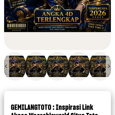
GEMILANGTOTO : Inspirasi Link