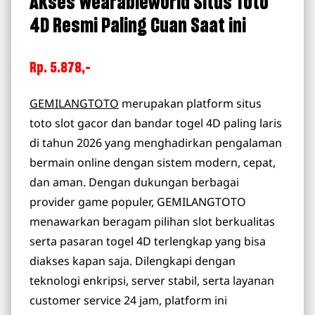
Akses Wearableworld Situs Toto
4D Resmi Paling Cuan Saat ini
Rp. 5.878,-
GEMILANGTOTO
merupakan platform situs
toto slot gacor dan bandar togel 4D paling laris
di tahun 2026 yang menghadirkan pengalaman
bermain online dengan sistem modern, cepat,
dan aman. Dengan dukungan berbagai
provider game populer, GEMILANGTOTO
menawarkan beragam pilihan slot berkualitas
serta pasaran togel 4D terlengkap yang bisa
diakses kapan saja. Dilengkapi dengan
teknologi enkripsi, server stabil, serta layanan
customer service 24 jam, platform ini