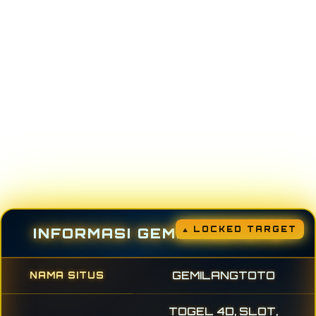
INFORMASI GEMILANGTOTO
GEMILANGTOTO
NAMA SITUS
TOGEL 4D, SLOT,