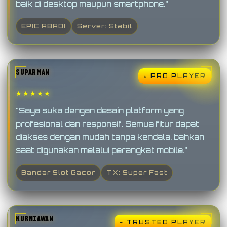
baik di desktop maupun smartphone."
EPIC ABADI
Server: Stabil
SUPARMAN
⟁ PRO PLAYER
★★★★★
"Saya suka dengan desain platform yang
profesional dan responsif. Semua fitur dapat
diakses dengan mudah tanpa kendala, bahkan
saat digunakan melalui perangkat mobile."
Bandar Slot Gacor
TX: Super Fast
KURNIAWAN
⌁ TRUSTED PLAYER