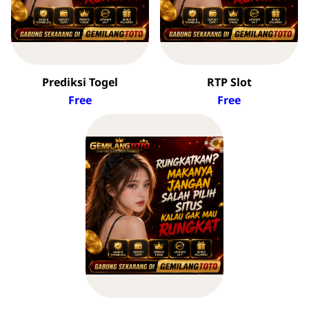
Prediksi Togel
RTP Slot
Free
Free