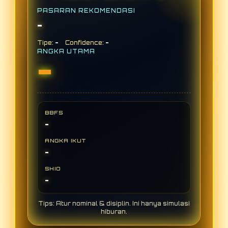
PASARAN REKOMENDASI
-
-
-
Tipe:
Confidence:
ANGKA UTAMA
-
BBFS
-
ANGKA IKUT
-
SHIO
-
Tips: Atur nominal & disiplin. Ini hanya simulasi
hiburan.