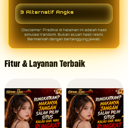
3 Alternatif Angka
Disclaimer: Prediksi di halaman ini adalah hasil
simulasi (random). Bukan acuan hasil resmi.
Bermainlah dengan bertanggung jawab.
Fitur & Layanan Terbaik