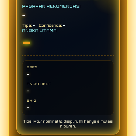
PASARAN REKOMENDASI
-
-
-
Tipe:
Confidence:
ANGKA UTAMA
-
BBFS
-
ANGKA IKUT
-
SHIO
-
Tips: Atur nominal & disiplin. Ini hanya simulasi
hiburan.