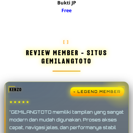
Bukti JP
Free
REVIEW MEMBER – SITUS
GEMILANGTOTO
KENZO
⌁ LEGEND MEMBER
★★★★★
"GEMILANGTOTO memiliki tampilan yang sangat
modern dan mudah digunakan. Proses akses
cepat, navigasi jelas, dan performanya stabil