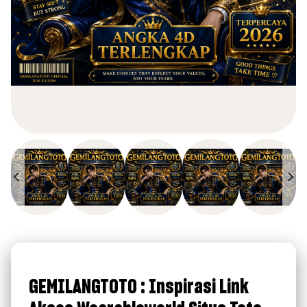
GEMILANGTOTO : Inspirasi Link