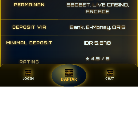
SBOBET, LIVE CASINO,
PERMAINAN
ARCADE
Bank, E-Money, QRIS
DEPOSIT VIA
IDR 5.878
MINIMAL DEPOSIT
★ 4.9 / 5
RATING
8.223.986 USER VERIFIED
LOGIN
CHAT
DAFTAR
Situs Logo Toto
Contact Support
Terms of Service