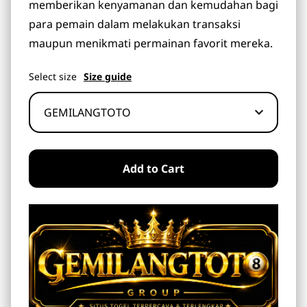
memberikan kenyamanan dan kemudahan bagi
para pemain dalam melakukan transaksi
maupun menikmati permainan favorit mereka.
Select
size
Size guide
Add to Cart