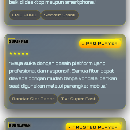
baik di desktop maupun smartphone."
EPIC ABADI
Server: Stabil
SUPARMAN
⟁ PRO PLAYER
★★★★★
"Saya suka dengan desain platform yang
profesional dan responsif. Semua fitur dapat
diakses dengan mudah tanpa kendala, bahkan
saat digunakan melalui perangkat mobile."
Bandar Slot Gacor
TX: Super Fast
KURNIAWAN
⌁ TRUSTED PLAYER