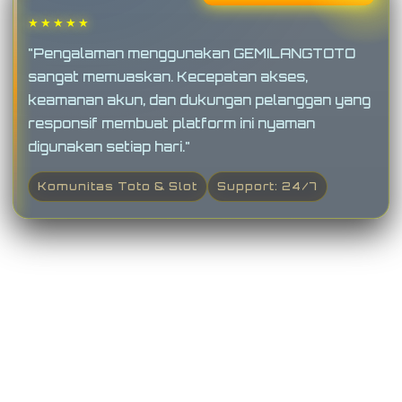
★★★★★
"Pengalaman menggunakan GEMILANGTOTO
sangat memuaskan. Kecepatan akses,
keamanan akun, dan dukungan pelanggan yang
responsif membuat platform ini nyaman
digunakan setiap hari."
Komunitas Toto & Slot
Support: 24/7