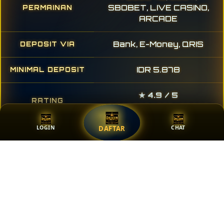
SBOBET, LIVE CASINO,
PERMAINAN
ARCADE
Bank, E-Money, QRIS
DEPOSIT VIA
IDR 5.878
MINIMAL DEPOSIT
★ 4.9 / 5
RATING
8.223.986 USER VERIFIED
LOGIN
CHAT
DAFTAR
Situs Logo Toto
Contact Support
Terms of Service