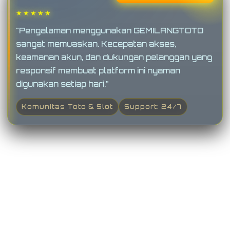
★★★★★
"Pengalaman menggunakan GEMILANGTOTO
sangat memuaskan. Kecepatan akses,
keamanan akun, dan dukungan pelanggan yang
responsif membuat platform ini nyaman
digunakan setiap hari."
Komunitas Toto & Slot
Support: 24/7