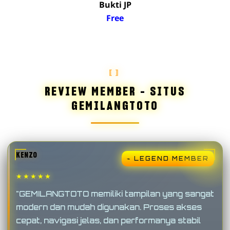
Bukti JP
Free
REVIEW MEMBER – SITUS
GEMILANGTOTO
KENZO
⌁ LEGEND MEMBER
★★★★★
"GEMILANGTOTO memiliki tampilan yang sangat
modern dan mudah digunakan. Proses akses
cepat, navigasi jelas, dan performanya stabil