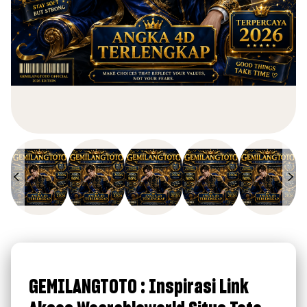
GEMILANGTOTO : Inspirasi Link