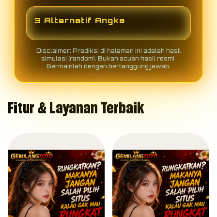
3 Alternatif Angka
Disclaimer: Prediksi di halaman ini adalah hasil
simulasi (random). Bukan acuan hasil resmi.
Bermainlah dengan bertanggung jawab.
Fitur & Layanan Terbaik