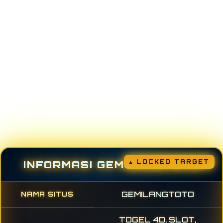
INFORMASI GEMILANGTOTO
GEMILANGTOTO
NAMA SITUS
TOGEL 4D, SLOT,