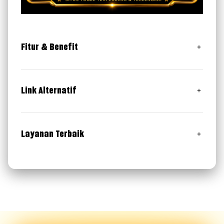
Fitur & Benefit
Bonus New Member 50% (Khusus Slot)
Bonus Harian 5% (All Games)
Link Alternatif
Undian Lucky Draw
Bonus Withdraw Mania
Klik Disini
Bonus Merchandise Exclusive
Layanan Terbaik
RTP Slot & Prediksi Togel Paling Jitu & Akurat
Customer Service 24 Jam Online