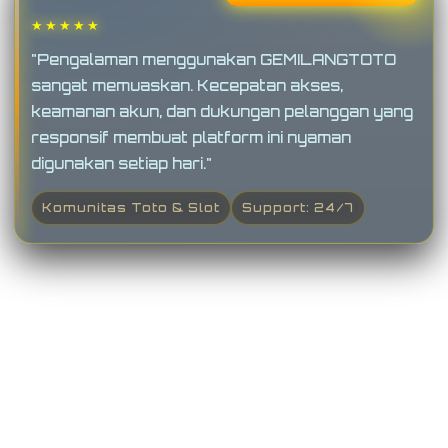
★★★★★
"Pengalaman menggunakan GEMILANGTOTO
sangat memuaskan. Kecepatan akses,
keamanan akun, dan dukungan pelanggan yang
responsif membuat platform ini nyaman
digunakan setiap hari."
Komunitas Toto & Slot
Support: 24/7