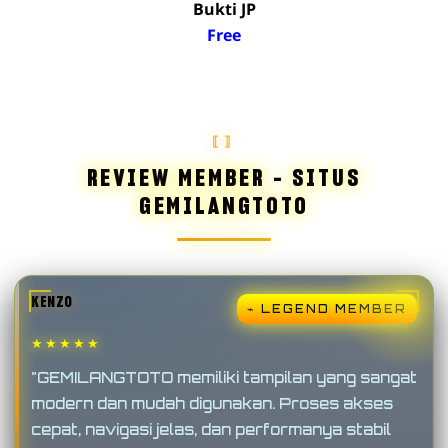
Bukti JP
Free
REVIEW MEMBER – SITUS
GEMILANGTOTO
KENZO
⌁ LEGEND MEMBER
★★★★★
"GEMILANGTOTO memiliki tampilan yang sangat
modern dan mudah digunakan. Proses akses
cepat, navigasi jelas, dan performanya stabil