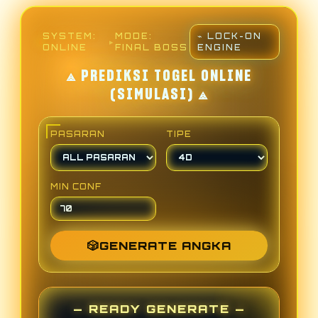
SYSTEM:
MODE:
⌁ LOCK-ON
▸
ONLINE
FINAL BOSS
ENGINE
⟁ PREDIKSI TOGEL ONLINE
(SIMULASI) ⟁
PASARAN
TIPE
MIN CONF
🎲
GENERATE ANGKA
— READY GENERATE —