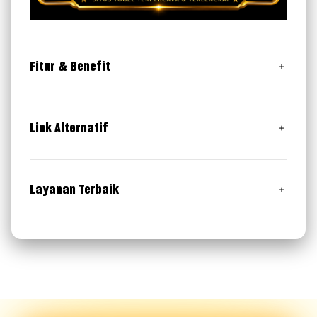
Fitur & Benefit
Bonus New Member 50% (Khusus Slot)
Bonus Harian 5% (All Games)
Link Alternatif
Undian Lucky Draw
Bonus Withdraw Mania
Klik Disini
Bonus Merchandise Exclusive
Layanan Terbaik
RTP Slot & Prediksi Togel Paling Jitu & Akurat
Customer Service 24 Jam Online