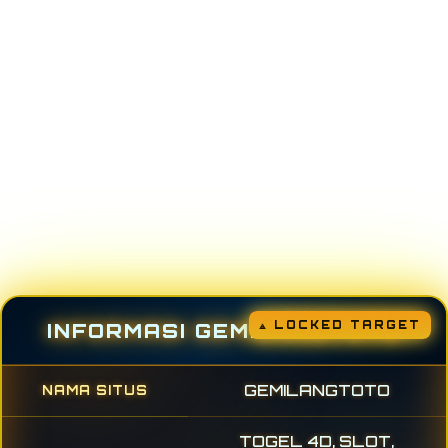
INFORMASI GEMILANGTOTO
GEMILANGTOTO
NAMA SITUS
TOGEL 4D, SLOT,