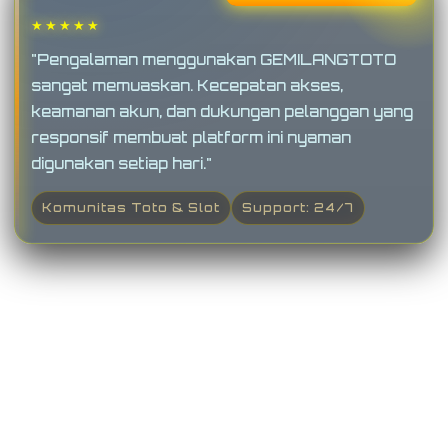
★★★★★
"Pengalaman menggunakan GEMILANGTOTO
sangat memuaskan. Kecepatan akses,
keamanan akun, dan dukungan pelanggan yang
responsif membuat platform ini nyaman
digunakan setiap hari."
Komunitas Toto & Slot
Support: 24/7