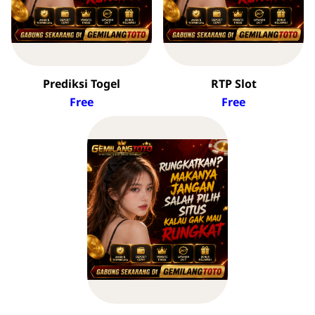
Prediksi Togel
RTP Slot
Free
Free