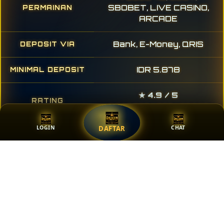
SBOBET, LIVE CASINO,
PERMAINAN
ARCADE
Bank, E-Money, QRIS
DEPOSIT VIA
IDR 5.878
MINIMAL DEPOSIT
★ 4.9 / 5
RATING
8.223.986 USER VERIFIED
LOGIN
CHAT
DAFTAR
Situs Logo Toto
Contact Support
Terms of Service