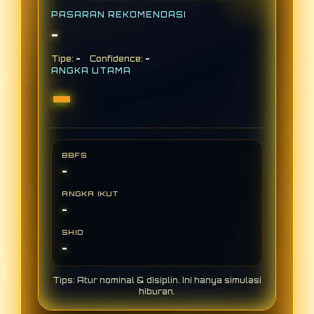
PASARAN REKOMENDASI
-
-
-
Tipe:
Confidence:
ANGKA UTAMA
-
BBFS
-
ANGKA IKUT
-
SHIO
-
Tips: Atur nominal & disiplin. Ini hanya simulasi
hiburan.