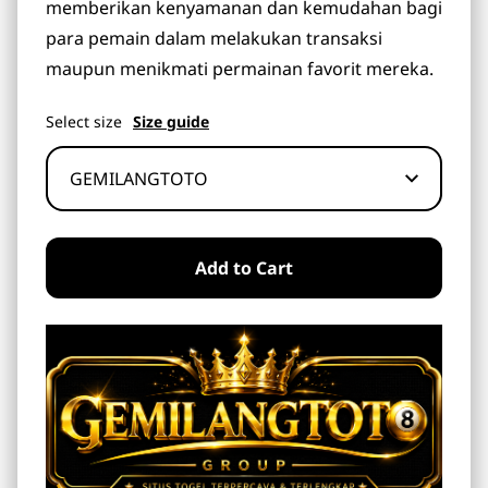
memberikan kenyamanan dan kemudahan bagi
para pemain dalam melakukan transaksi
maupun menikmati permainan favorit mereka.
Select
size
Size guide
Add to Cart