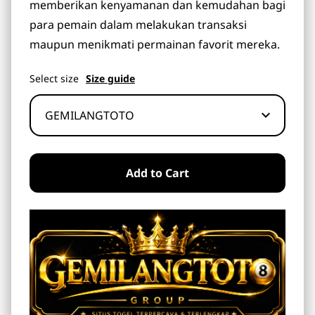
memberikan kenyamanan dan kemudahan bagi
para pemain dalam melakukan transaksi
maupun menikmati permainan favorit mereka.
Select
size
Size guide
Add to Cart