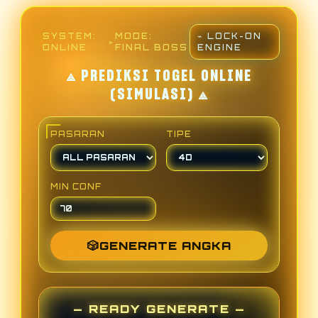
SYSTEM:
MODE:
⌁ LOCK-ON
▸
ONLINE
FINAL BOSS
ENGINE
⟁ PREDIKSI TOGEL ONLINE
(SIMULASI) ⟁
PASARAN
TIPE
MIN CONF
🎲
GENERATE ANGKA
— READY GENERATE —