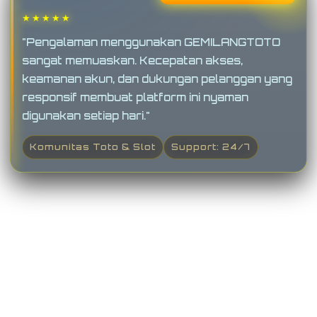
★★★★★
"Pengalaman menggunakan GEMILANGTOTO
sangat memuaskan. Kecepatan akses,
keamanan akun, dan dukungan pelanggan yang
responsif membuat platform ini nyaman
digunakan setiap hari."
Komunitas Toto & Slot
Support: 24/7