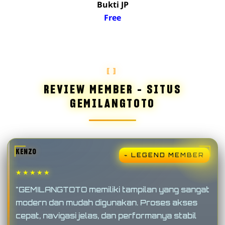
Bukti JP
Free
REVIEW MEMBER – SITUS
GEMILANGTOTO
KENZO
⌁ LEGEND MEMBER
★★★★★
"GEMILANGTOTO memiliki tampilan yang sangat
modern dan mudah digunakan. Proses akses
cepat, navigasi jelas, dan performanya stabil