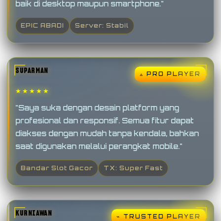
baik di desktop maupun smartphone."
EPIC ABADI
Server: Stabil
SUPARMAN
⟁ PRO PLAYER
★★★★★
"Saya suka dengan desain platform yang
profesional dan responsif. Semua fitur dapat
diakses dengan mudah tanpa kendala, bahkan
saat digunakan melalui perangkat mobile."
Bandar Slot Gacor
TX: Super Fast
KURNIAWAN
⌁ TRUSTED PLAYER