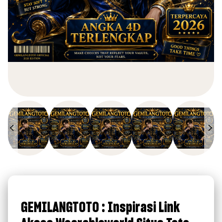
GEMILANGTOTO : Inspirasi Link