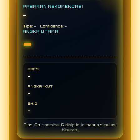
PASARAN REKOMENDASI
-
-
-
Tipe:
Confidence:
ANGKA UTAMA
-
BBFS
-
ANGKA IKUT
-
SHIO
-
Tips: Atur nominal & disiplin. Ini hanya simulasi
hiburan.