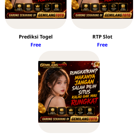
Prediksi Togel
RTP Slot
Free
Free