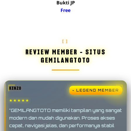
Bukti JP
Free
REVIEW MEMBER – SITUS
GEMILANGTOTO
KENZO
⌁ LEGEND MEMBER
★★★★★
"GEMILANGTOTO memiliki tampilan yang sangat
modern dan mudah digunakan. Proses akses
cepat, navigasi jelas, dan performanya stabil