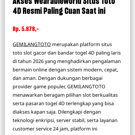
Akses Wearableworld Situs Toto
4D Resmi Paling Cuan Saat ini
Rp. 5.878,-
GEMILANGTOTO
merupakan platform situs
toto slot gacor dan bandar togel 4D paling laris
di tahun 2026 yang menghadirkan pengalaman
bermain online dengan sistem modern, cepat,
dan aman. Dengan dukungan berbagai
provider game populer, GEMILANGTOTO
menawarkan beragam pilihan slot berkualitas
serta pasaran togel 4D terlengkap yang bisa
diakses kapan saja. Dilengkapi dengan
teknologi enkripsi, server stabil, serta layanan
customer service 24 jam, platform ini