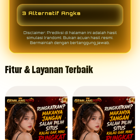
3 Alternatif Angka
Disclaimer: Prediksi di halaman ini adalah hasil
simulasi (random). Bukan acuan hasil resmi.
Bermainlah dengan bertanggung jawab.
Fitur & Layanan Terbaik