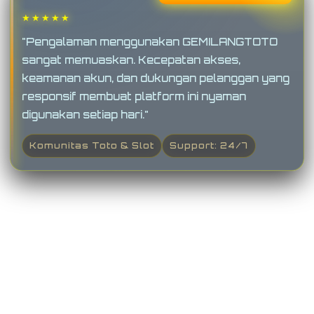
★★★★★
"Pengalaman menggunakan GEMILANGTOTO
sangat memuaskan. Kecepatan akses,
keamanan akun, dan dukungan pelanggan yang
responsif membuat platform ini nyaman
digunakan setiap hari."
Komunitas Toto & Slot
Support: 24/7