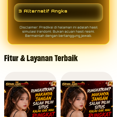
3 Alternatif Angka
Disclaimer: Prediksi di halaman ini adalah hasil
simulasi (random). Bukan acuan hasil resmi.
Bermainlah dengan bertanggung jawab.
Fitur & Layanan Terbaik