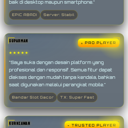
baik di desktop maupun smartphone."
EPIC ABADI
Server: Stabil
SUPARMAN
⟁ PRO PLAYER
★★★★★
"Saya suka dengan desain platform yang
profesional dan responsif. Semua fitur dapat
diakses dengan mudah tanpa kendala, bahkan
saat digunakan melalui perangkat mobile."
Bandar Slot Gacor
TX: Super Fast
KURNIAWAN
⌁ TRUSTED PLAYER