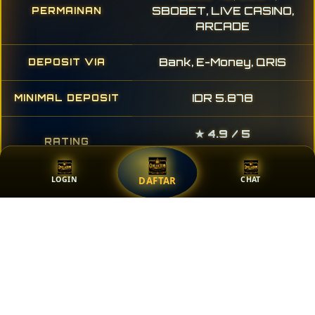
SBOBET, LIVE CASINO,
PERMAINAN
ARCADE
Bank, E-Money, QRIS
DEPOSIT VIA
IDR 5.878
MINIMAL DEPOSIT
★ 4.9 / 5
RATING
8.223.986 USER VERIFIED
LOGIN
CHAT
DAFTAR
Situs Logo Toto
Contact Support
Terms of Service