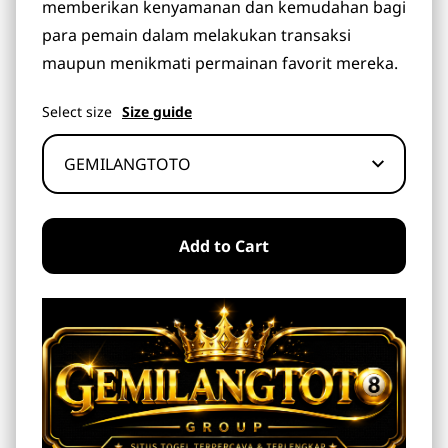
memberikan kenyamanan dan kemudahan bagi
para pemain dalam melakukan transaksi
maupun menikmati permainan favorit mereka.
Select
size
Size guide
Add to Cart