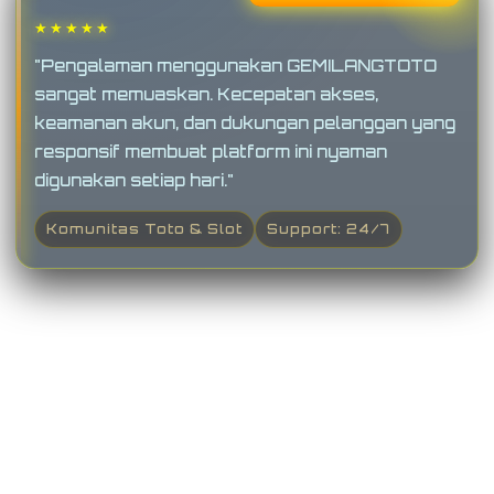
★★★★★
"Pengalaman menggunakan GEMILANGTOTO
sangat memuaskan. Kecepatan akses,
keamanan akun, dan dukungan pelanggan yang
responsif membuat platform ini nyaman
digunakan setiap hari."
Komunitas Toto & Slot
Support: 24/7