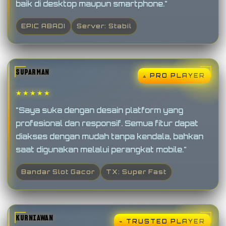
baik di desktop maupun smartphone."
EPIC ABADI
Server: Stabil
SUPARMAN
⟁ PRO PLAYER
★★★★★
"Saya suka dengan desain platform yang
profesional dan responsif. Semua fitur dapat
diakses dengan mudah tanpa kendala, bahkan
saat digunakan melalui perangkat mobile."
Bandar Slot Gacor
TX: Super Fast
KURNIAWAN
⌁ TRUSTED PLAYER