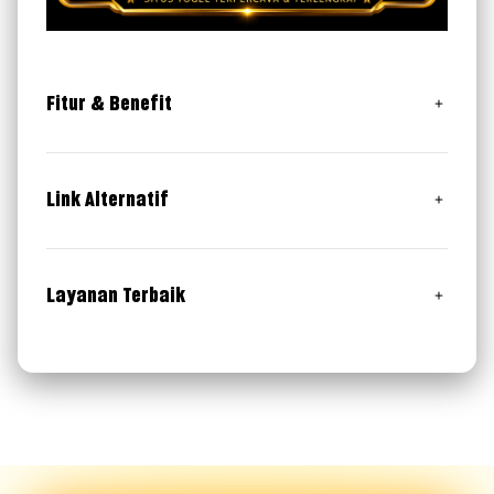
Fitur & Benefit
Bonus New Member 50% (Khusus Slot)
Bonus Harian 5% (All Games)
Link Alternatif
Undian Lucky Draw
Bonus Withdraw Mania
Klik Disini
Bonus Merchandise Exclusive
Layanan Terbaik
RTP Slot & Prediksi Togel Paling Jitu & Akurat
Customer Service 24 Jam Online