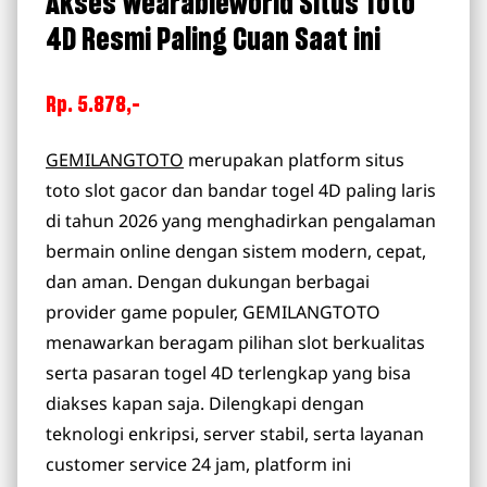
Akses Wearableworld Situs Toto
4D Resmi Paling Cuan Saat ini
Rp. 5.878,-
GEMILANGTOTO
merupakan platform situs
toto slot gacor dan bandar togel 4D paling laris
di tahun 2026 yang menghadirkan pengalaman
bermain online dengan sistem modern, cepat,
dan aman. Dengan dukungan berbagai
provider game populer, GEMILANGTOTO
menawarkan beragam pilihan slot berkualitas
serta pasaran togel 4D terlengkap yang bisa
diakses kapan saja. Dilengkapi dengan
teknologi enkripsi, server stabil, serta layanan
customer service 24 jam, platform ini