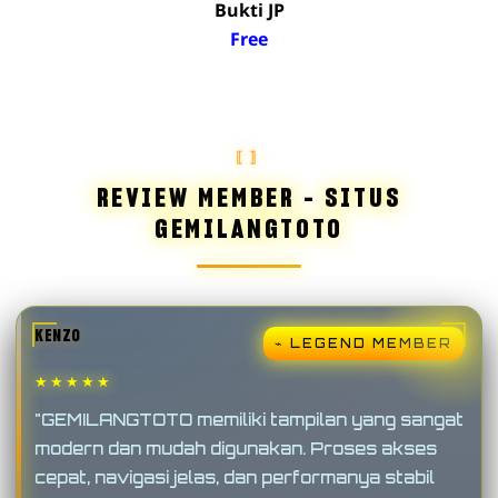
Bukti JP
Free
REVIEW MEMBER – SITUS
GEMILANGTOTO
KENZO
⌁ LEGEND MEMBER
★★★★★
"GEMILANGTOTO memiliki tampilan yang sangat
modern dan mudah digunakan. Proses akses
cepat, navigasi jelas, dan performanya stabil