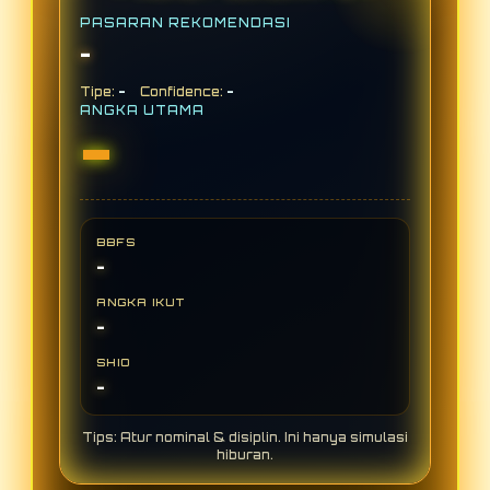
PASARAN REKOMENDASI
-
-
-
Tipe:
Confidence:
ANGKA UTAMA
-
BBFS
-
ANGKA IKUT
-
SHIO
-
Tips: Atur nominal & disiplin. Ini hanya simulasi
hiburan.