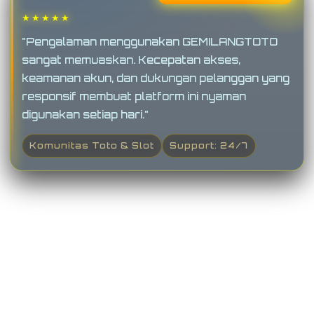
★★★★★
"Pengalaman menggunakan GEMILANGTOTO
sangat memuaskan. Kecepatan akses,
keamanan akun, dan dukungan pelanggan yang
responsif membuat platform ini nyaman
digunakan setiap hari."
Komunitas Toto & Slot
Support: 24/7