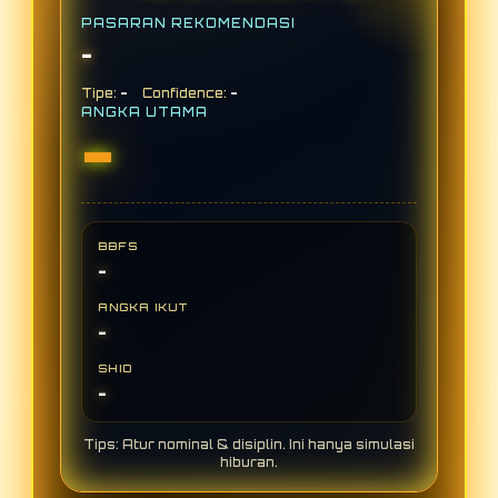
PASARAN REKOMENDASI
-
-
-
Tipe:
Confidence:
ANGKA UTAMA
-
BBFS
-
ANGKA IKUT
-
SHIO
-
Tips: Atur nominal & disiplin. Ini hanya simulasi
hiburan.