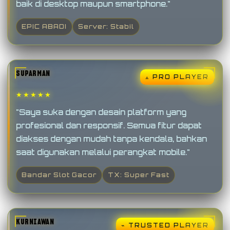
baik di desktop maupun smartphone."
EPIC ABADI
Server: Stabil
SUPARMAN
⟁ PRO PLAYER
★★★★★
"Saya suka dengan desain platform yang
profesional dan responsif. Semua fitur dapat
diakses dengan mudah tanpa kendala, bahkan
saat digunakan melalui perangkat mobile."
Bandar Slot Gacor
TX: Super Fast
KURNIAWAN
⌁ TRUSTED PLAYER