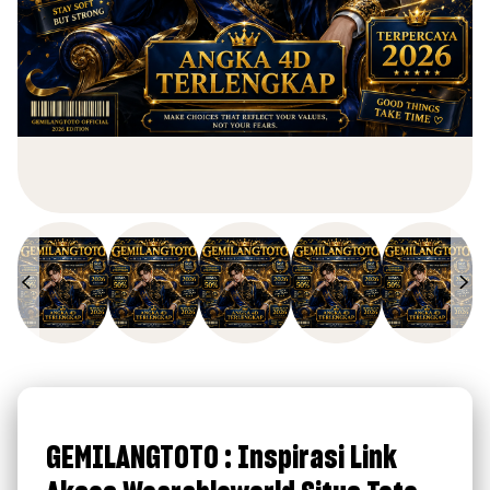
GEMILANGTOTO : Inspirasi Link