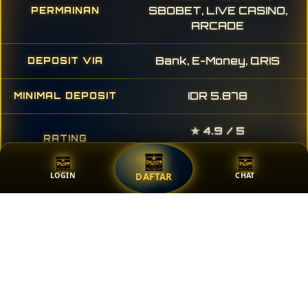
SBOBET, LIVE CASINO,
PERMAINAN
ARCADE
Bank, E-Money, QRIS
DEPOSIT VIA
IDR 5.878
MINIMAL DEPOSIT
★ 4.9 / 5
RATING
8.223.986 USER VERIFIED
LOGIN
CHAT
DAFTAR
Situs Logo Toto
Contact Support
Terms of Service