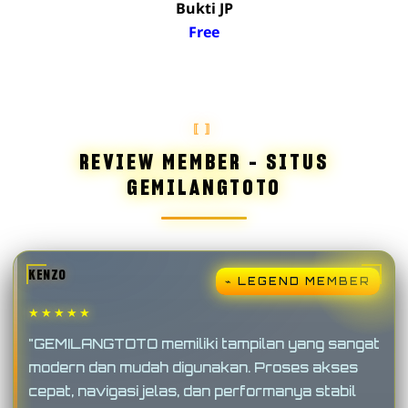
Bukti JP
Free
REVIEW MEMBER – SITUS
GEMILANGTOTO
KENZO
⌁ LEGEND MEMBER
★★★★★
"GEMILANGTOTO memiliki tampilan yang sangat
modern dan mudah digunakan. Proses akses
cepat, navigasi jelas, dan performanya stabil