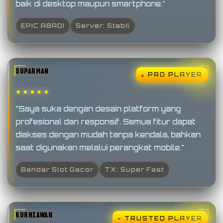
baik di desktop maupun smartphone."
EPIC ABADI
Server: Stabil
SUPARMAN
⟁ PRO PLAYER
★★★★★
"Saya suka dengan desain platform yang
profesional dan responsif. Semua fitur dapat
diakses dengan mudah tanpa kendala, bahkan
saat digunakan melalui perangkat mobile."
Bandar Slot Gacor
TX: Super Fast
KURNIAWAN
⌁ TRUSTED PLAYER