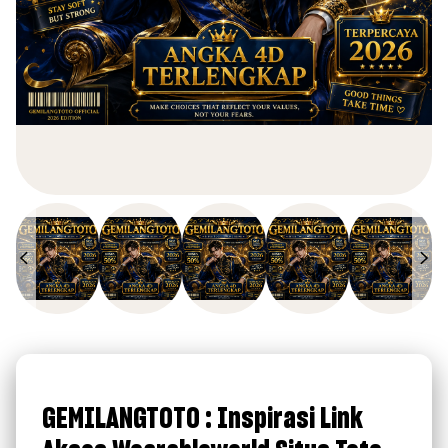
GEMILANGTOTO : Inspirasi Link