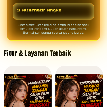
3 Alternatif Angka
Disclaimer: Prediksi di halaman ini adalah hasil
simulasi (random). Bukan acuan hasil resmi.
Bermainlah dengan bertanggung jawab.
Fitur & Layanan Terbaik