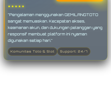
★★★★★
"Pengalaman menggunakan GEMILANGTOTO
sangat memuaskan. Kecepatan akses,
keamanan akun, dan dukungan pelanggan yang
responsif membuat platform ini nyaman
digunakan setiap hari."
Komunitas Toto & Slot
Support: 24/7