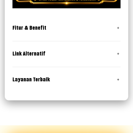
Fitur & Benefit
Bonus New Member 50% (Khusus Slot)
Bonus Harian 5% (All Games)
Link Alternatif
Undian Lucky Draw
Bonus Withdraw Mania
Klik Disini
Bonus Merchandise Exclusive
Layanan Terbaik
RTP Slot & Prediksi Togel Paling Jitu & Akurat
Customer Service 24 Jam Online