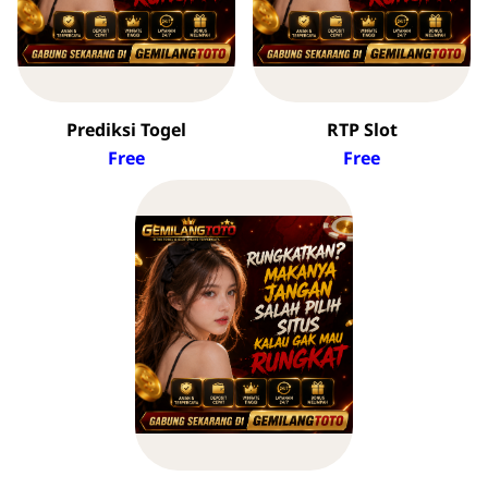
Prediksi Togel
RTP Slot
Free
Free