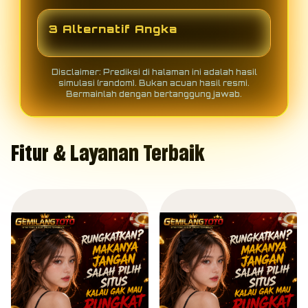
3 Alternatif Angka
Disclaimer: Prediksi di halaman ini adalah hasil
simulasi (random). Bukan acuan hasil resmi.
Bermainlah dengan bertanggung jawab.
Fitur & Layanan Terbaik