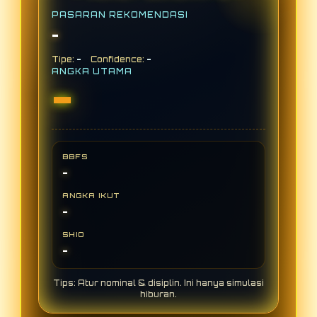
PASARAN REKOMENDASI
-
-
-
Tipe:
Confidence:
ANGKA UTAMA
-
BBFS
-
ANGKA IKUT
-
SHIO
-
Tips: Atur nominal & disiplin. Ini hanya simulasi
hiburan.