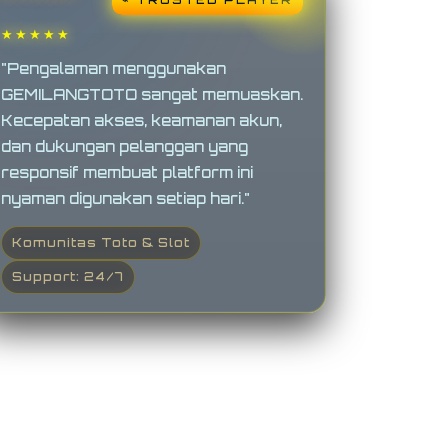
★★★★★
"Pengalaman menggunakan
GEMILANGTOTO sangat memuaskan.
Kecepatan akses, keamanan akun,
dan dukungan pelanggan yang
responsif membuat platform ini
nyaman digunakan setiap hari."
Komunitas Toto & Slot
Support: 24/7