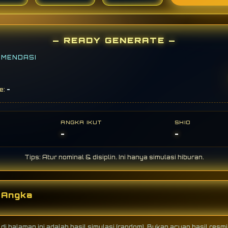
— READY GENERATE —
OMENDASI
-
e:
ANGKA IKUT
SHIO
-
-
Tips: Atur nominal & disiplin. Ini hanya simulasi hiburan.
f Angka
 di halaman ini adalah hasil simulasi (random). Bukan acuan hasil res