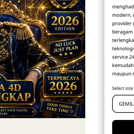
menghadi
modern, 
provider
beragam p
terlengka
teknologi
service 
kemudaha
maupun m
Select
size