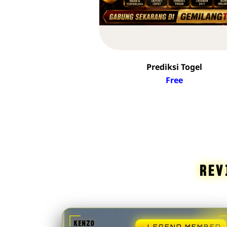
Prediksi Togel
Free
REV
KENZO
⌁ LEGEND MEMBER