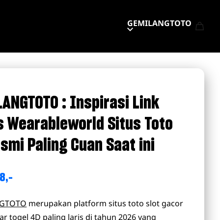
GEMILANGTOTO
ANGTOTO : Inspirasi Link
 Wearableworld Situs Toto
smi Paling Cuan Saat ini
8,-
NGTOTO
merupakan platform situs toto slot gacor
r togel 4D paling laris di tahun 2026 yang