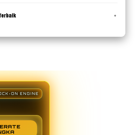
Withdraw Mania
i
Merchandise Exclusive
Terbaik
t & Prediksi Togel Paling Jitu & Akurat
er Service 24 Jam Online
OCK-ON ENGINE
ERATE
NGKA