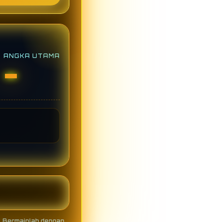
ANGKA UTAMA
-
mi. Bermainlah dengan