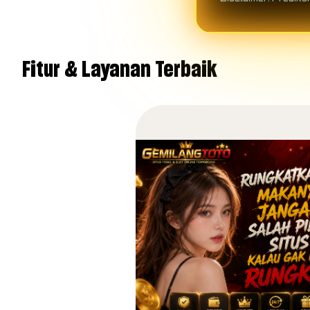
Fitur & Layanan Terbaik