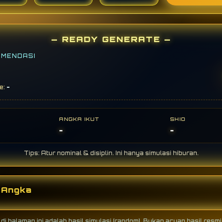
— READY GENERATE —
OMENDASI
-
e:
ANGKA IKUT
SHIO
-
-
Tips: Atur nominal & disiplin. Ini hanya simulasi hiburan.
f Angka
 di halaman ini adalah hasil simulasi (random). Bukan acuan hasil res