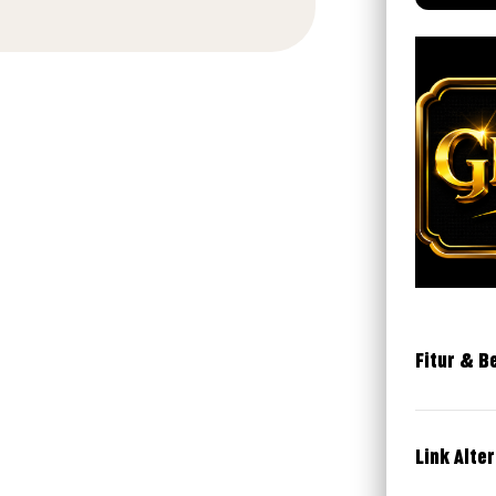
Fitur & B
Bonus 
Bonus 
Link Alte
Undian