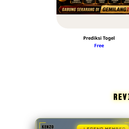
Prediksi Togel
Free
REV
KENZO
⌁ LEGEND MEMBER