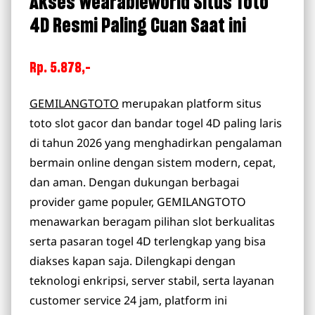
Akses Wearableworld Situs Toto
4D Resmi Paling Cuan Saat ini
Rp. 5.878,-
GEMILANGTOTO
merupakan platform situs
toto slot gacor dan bandar togel 4D paling laris
di tahun 2026 yang menghadirkan pengalaman
bermain online dengan sistem modern, cepat,
dan aman. Dengan dukungan berbagai
provider game populer, GEMILANGTOTO
menawarkan beragam pilihan slot berkualitas
serta pasaran togel 4D terlengkap yang bisa
diakses kapan saja. Dilengkapi dengan
teknologi enkripsi, server stabil, serta layanan
customer service 24 jam, platform ini