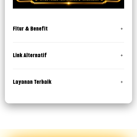
Fitur & Benefit
Bonus New Member 50% (Khusus Slot)
Bonus Harian 5% (All Games)
Link Alternatif
Undian Lucky Draw
Bonus Withdraw Mania
Klik Disini
Bonus Merchandise Exclusive
Layanan Terbaik
RTP Slot & Prediksi Togel Paling Jitu & Akurat
Customer Service 24 Jam Online