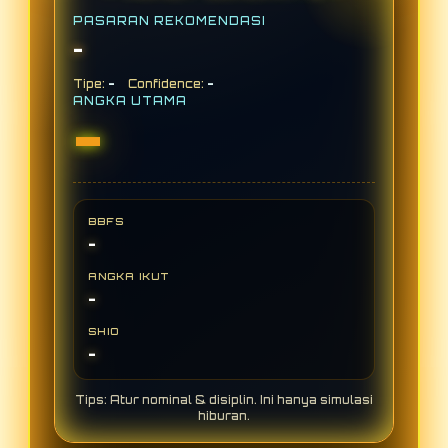
PASARAN REKOMENDASI
-
-
-
Tipe:
Confidence:
ANGKA UTAMA
-
BBFS
-
ANGKA IKUT
-
SHIO
-
Tips: Atur nominal & disiplin. Ini hanya simulasi
hiburan.