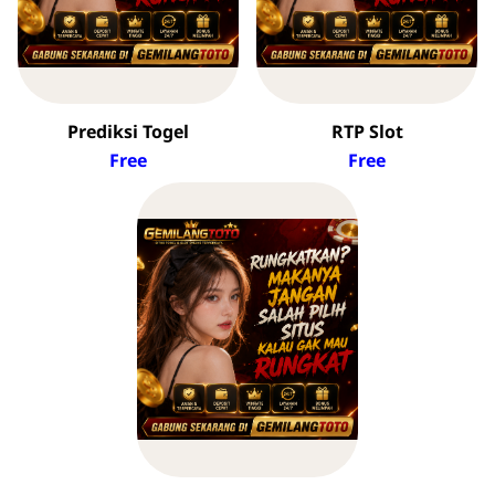
Prediksi Togel
RTP Slot
Free
Free