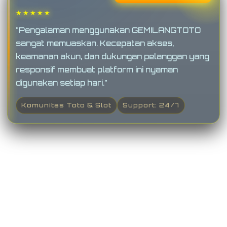
★★★★★
"Pengalaman menggunakan GEMILANGTOTO
sangat memuaskan. Kecepatan akses,
keamanan akun, dan dukungan pelanggan yang
responsif membuat platform ini nyaman
digunakan setiap hari."
Komunitas Toto & Slot
Support: 24/7