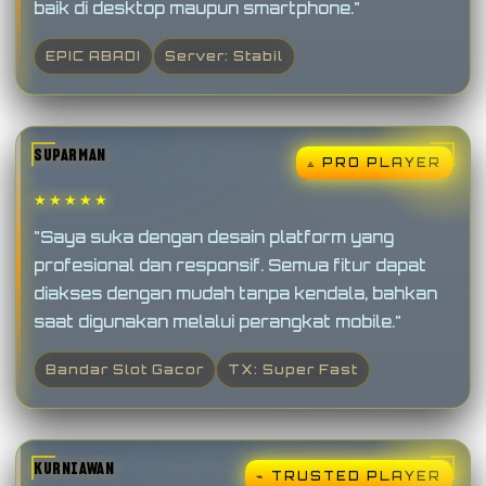
baik di desktop maupun smartphone."
EPIC ABADI
Server: Stabil
SUPARMAN
⟁ PRO PLAYER
★★★★★
"Saya suka dengan desain platform yang
profesional dan responsif. Semua fitur dapat
diakses dengan mudah tanpa kendala, bahkan
saat digunakan melalui perangkat mobile."
Bandar Slot Gacor
TX: Super Fast
KURNIAWAN
⌁ TRUSTED PLAYER