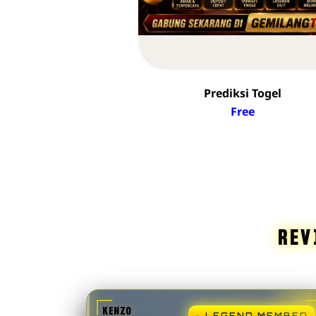
Prediksi Togel
Free
REV
KENZO
⌁ LEGEND MEMBER