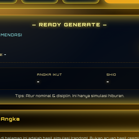
— READY GENERATE —
OMENDASI
-
e:
ANGKA IKUT
SHIO
-
-
Tips: Atur nominal & disiplin. Ini hanya simulasi hiburan.
f Angka
 di halaman ini adalah hasil simulasi (random). Bukan acuan hasil res