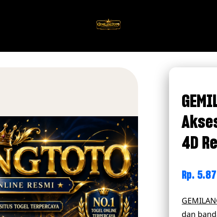
GEMIL
Akses
4D Re
Rp. 5.87
GEMILA
dan banda