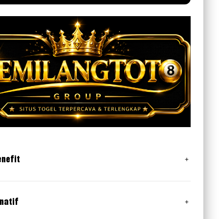
enefit
New Member 50% (Khusus Slot)
Harian 5% (All Games)
rnatif
 Lucky Draw