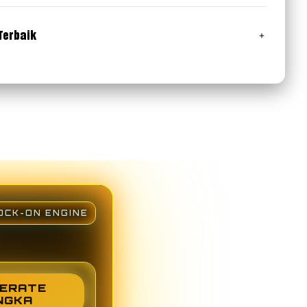
Withdraw Mania
i
Merchandise Exclusive
Terbaik
t & Prediksi Togel Paling Jitu & Akurat
er Service 24 Jam Online
OCK-ON ENGINE
ERATE
NGKA