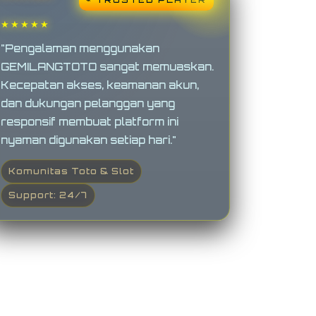
★★★★★
"Pengalaman menggunakan
GEMILANGTOTO sangat memuaskan.
Kecepatan akses, keamanan akun,
dan dukungan pelanggan yang
responsif membuat platform ini
nyaman digunakan setiap hari."
Komunitas Toto & Slot
Support: 24/7