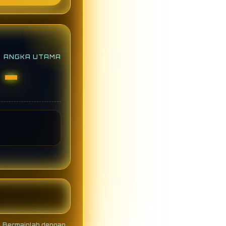
ANGKA UTAMA
-
mi. Bermainlah dengan