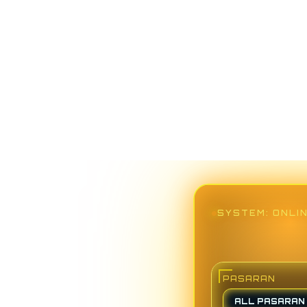
SYSTEM: ONLI
PASARAN