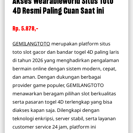
Akses Wearableworld Situs Toto
4D Resmi Paling Cuan Saat ini
Rp. 5.878,-
GEMILANGTOTO
merupakan platform situs
toto slot gacor dan bandar togel 4D paling laris
di tahun 2026 yang menghadirkan pengalaman
bermain online dengan sistem modern, cepat,
dan aman. Dengan dukungan berbagai
provider game populer, GEMILANGTOTO
menawarkan beragam pilihan slot berkualitas
serta pasaran togel 4D terlengkap yang bisa
diakses kapan saja. Dilengkapi dengan
teknologi enkripsi, server stabil, serta layanan
customer service 24 jam, platform ini