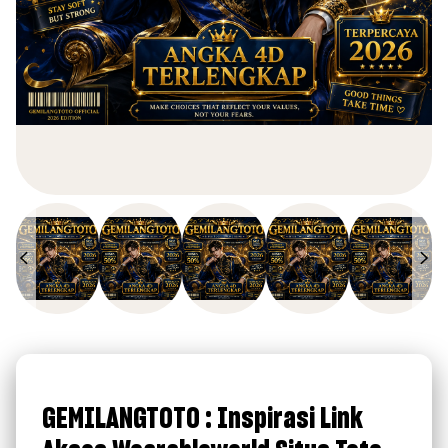
GEMILANGTOTO : Inspirasi Link