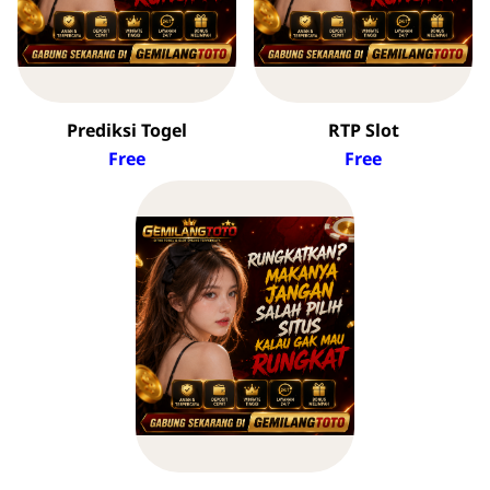
Prediksi Togel
RTP Slot
Free
Free