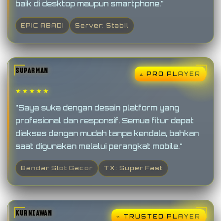
baik di desktop maupun smartphone."
EPIC ABADI
Server: Stabil
SUPARMAN
⟁ PRO PLAYER
★★★★★
"Saya suka dengan desain platform yang
profesional dan responsif. Semua fitur dapat
diakses dengan mudah tanpa kendala, bahkan
saat digunakan melalui perangkat mobile."
Bandar Slot Gacor
TX: Super Fast
KURNIAWAN
⌁ TRUSTED PLAYER