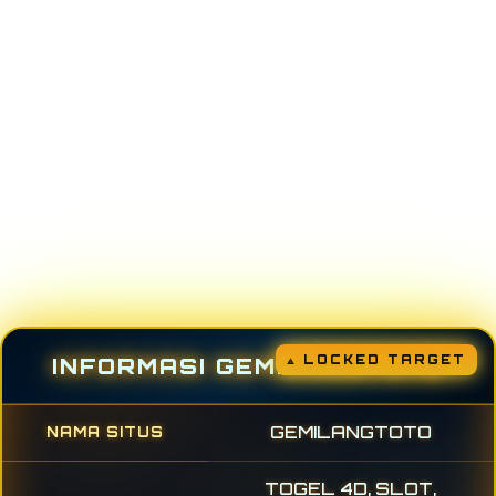
INFORMASI GEMILANGTOTO
GEMILANGTOTO
NAMA SITUS
TOGEL 4D, SLOT,