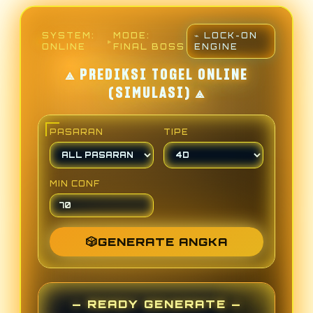
SYSTEM:
MODE:
⌁ LOCK-ON
▸
ONLINE
FINAL BOSS
ENGINE
⟁ PREDIKSI TOGEL ONLINE
(SIMULASI) ⟁
PASARAN
TIPE
MIN CONF
🎲
GENERATE ANGKA
— READY GENERATE —