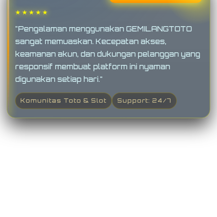
★★★★★
"Pengalaman menggunakan GEMILANGTOTO
sangat memuaskan. Kecepatan akses,
keamanan akun, dan dukungan pelanggan yang
responsif membuat platform ini nyaman
digunakan setiap hari."
Komunitas Toto & Slot
Support: 24/7