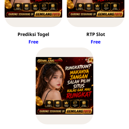
Prediksi Togel
RTP Slot
Free
Free