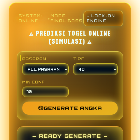
SYSTEM:
MODE:
⌁ LOCK-ON
▸
ONLINE
FINAL BOSS
ENGINE
⟁ PREDIKSI TOGEL ONLINE
(SIMULASI) ⟁
PASARAN
TIPE
MIN CONF
🎲
GENERATE ANGKA
— READY GENERATE —