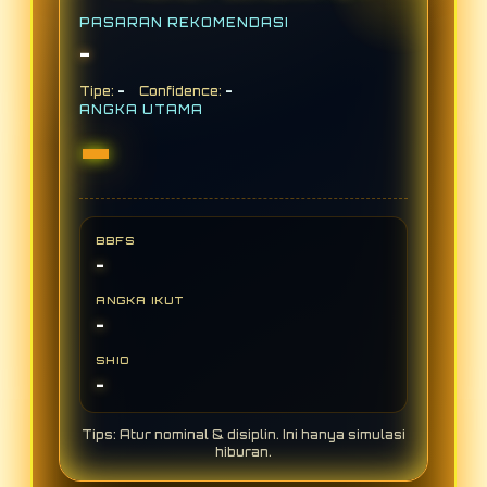
PASARAN REKOMENDASI
-
-
-
Tipe:
Confidence:
ANGKA UTAMA
-
BBFS
-
ANGKA IKUT
-
SHIO
-
Tips: Atur nominal & disiplin. Ini hanya simulasi
hiburan.