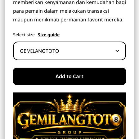
memberikan kenyamanan dan kemudahan bagi
para pemain dalam melakukan transaksi
maupun menikmati permainan favorit mereka.
Select
size
Size guide
Add to Cart