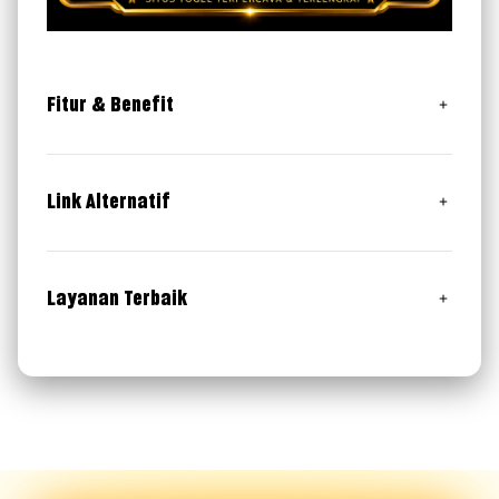
Fitur & Benefit
Bonus New Member 50% (Khusus Slot)
Bonus Harian 5% (All Games)
Link Alternatif
Undian Lucky Draw
Bonus Withdraw Mania
Klik Disini
Bonus Merchandise Exclusive
Layanan Terbaik
RTP Slot & Prediksi Togel Paling Jitu & Akurat
Customer Service 24 Jam Online