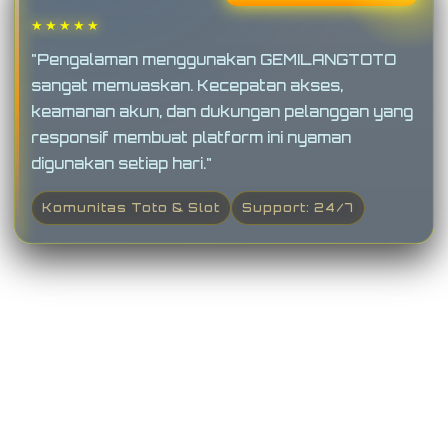
★★★★★
"Pengalaman menggunakan GEMILANGTOTO
sangat memuaskan. Kecepatan akses,
keamanan akun, dan dukungan pelanggan yang
responsif membuat platform ini nyaman
digunakan setiap hari."
Komunitas Toto & Slot
Support: 24/7