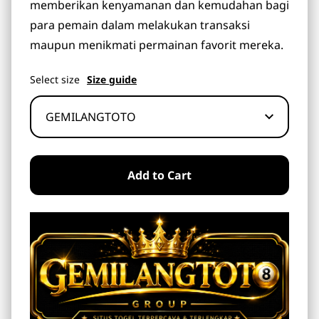
memberikan kenyamanan dan kemudahan bagi
para pemain dalam melakukan transaksi
maupun menikmati permainan favorit mereka.
Select
size
Size guide
Add to Cart