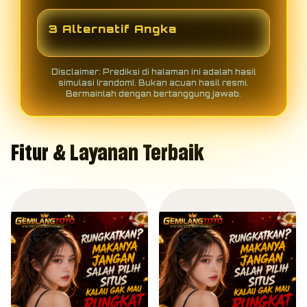
3 Alternatif Angka
Disclaimer: Prediksi di halaman ini adalah hasil
simulasi (random). Bukan acuan hasil resmi.
Bermainlah dengan bertanggung jawab.
Fitur & Layanan Terbaik