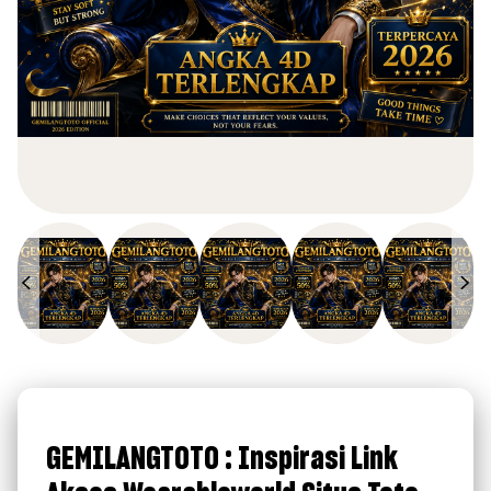
GEMILANGTOTO : Inspirasi Link