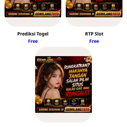
Prediksi Togel
RTP Slot
Free
Free