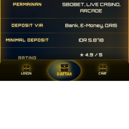
SBOBET, LIVE CASINO,
PERMAINAN
ARCADE
Bank, E-Money, QRIS
DEPOSIT VIA
IDR 5.878
MINIMAL DEPOSIT
★ 4.9 / 5
RATING
8.223.986 USER VERIFIED
LOGIN
CHAT
DAFTAR
Situs Logo Toto
Contact Support
Terms of Service