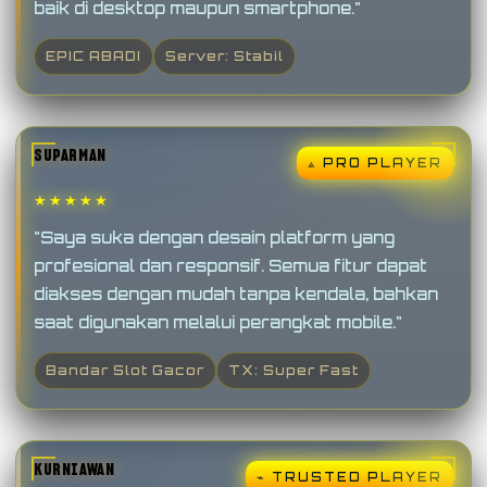
baik di desktop maupun smartphone."
EPIC ABADI
Server: Stabil
SUPARMAN
⟁ PRO PLAYER
★★★★★
"Saya suka dengan desain platform yang
profesional dan responsif. Semua fitur dapat
diakses dengan mudah tanpa kendala, bahkan
saat digunakan melalui perangkat mobile."
Bandar Slot Gacor
TX: Super Fast
KURNIAWAN
⌁ TRUSTED PLAYER