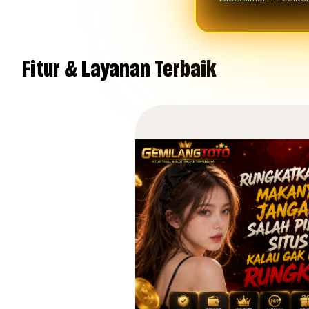
Fitur & Layanan Terbaik