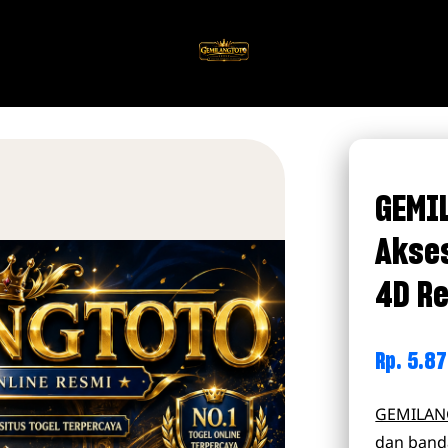
GEMIL
Akses
4D Re
Rp. 5.87
GEMILA
dan banda