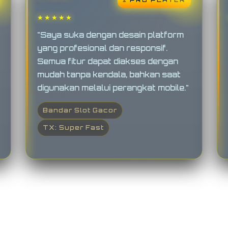
★★★★★
"Saya suka dengan desain platform
yang profesional dan responsif.
Semua fitur dapat diakses dengan
mudah tanpa kendala, bahkan saat
digunakan melalui perangkat mobile."
Bandar Slot Gacor
TX: Super Fast