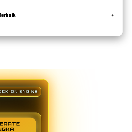
Withdraw Mania
i
Merchandise Exclusive
Terbaik
t & Prediksi Togel Paling Jitu & Akurat
er Service 24 Jam Online
OCK-ON ENGINE
ERATE
NGKA