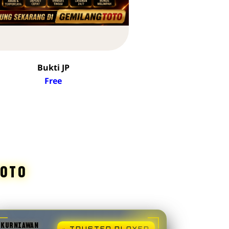
Bukti JP
Free
TOTO
KURNIAWAN
⌁ TRUSTED PLAYER