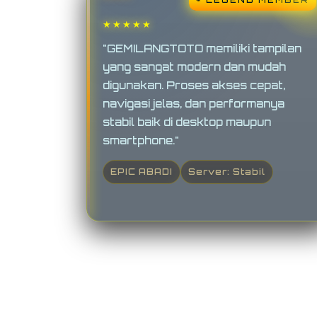
★★★★★
"GEMILANGTOTO memiliki tampilan
yang sangat modern dan mudah
digunakan. Proses akses cepat,
navigasi jelas, dan performanya
stabil baik di desktop maupun
smartphone."
EPIC ABADI
Server: Stabil