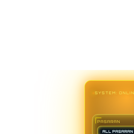
SYSTEM: ONLI
PASARAN