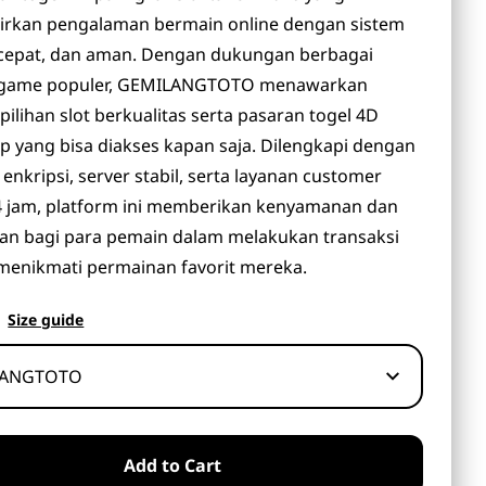
rkan pengalaman bermain online dengan sistem
cepat, dan aman. Dengan dukungan berbagai
 game populer, GEMILANGTOTO menawarkan
ilihan slot berkualitas serta pasaran togel 4D
p yang bisa diakses kapan saja. Dilengkapi dengan
 enkripsi, server stabil, serta layanan customer
24 jam, platform ini memberikan kenyamanan dan
n bagi para pemain dalam melakukan transaksi
enikmati permainan favorit mereka.
Size guide
Add to Cart