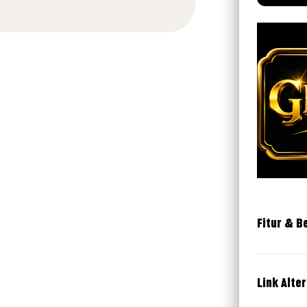
Fitur & B
Bonus 
Bonus 
Link Alte
Undian