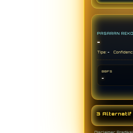
PASARAN REK
-
-
Tipe:
Confidenc
BBFS
-
3 Alternati
Disclaimer: Prediksi