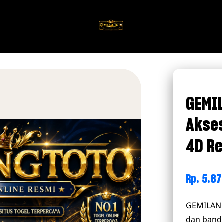
GEMIL
Akses
4D Re
Rp. 5.87
GEMILA
dan banda