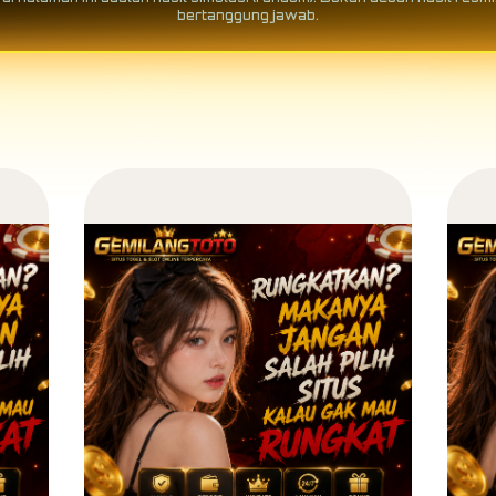
bertanggung jawab.