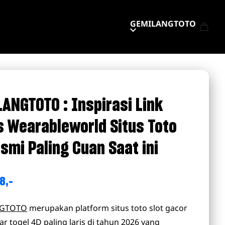
GEMILANGTOTO
ANGTOTO : Inspirasi Link
 Wearableworld Situs Toto
smi Paling Cuan Saat ini
8,-
NGTOTO
merupakan platform situs toto slot gacor
r togel 4D paling laris di tahun 2026 yang