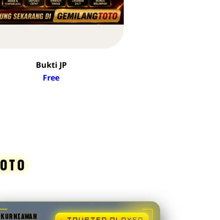
Bukti JP
Free
TOTO
KURNIAWAN
⌁ TRUSTED PLAYER