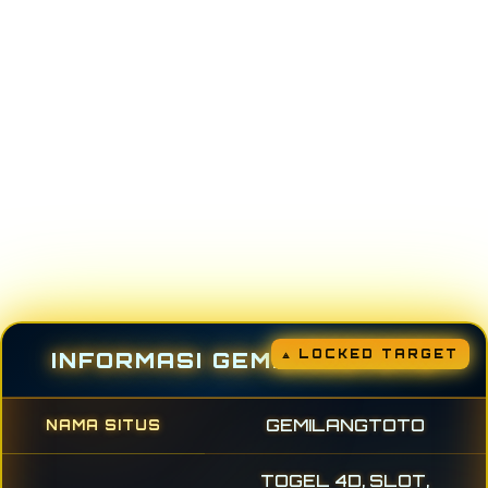
INFORMASI GEMILANGTOTO
GEMILANGTOTO
NAMA SITUS
TOGEL 4D, SLOT,