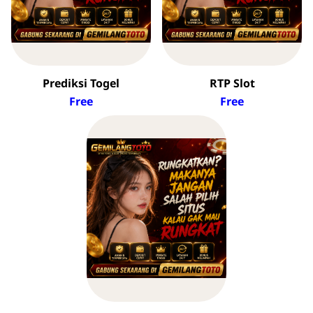
Prediksi Togel
RTP Slot
Free
Free