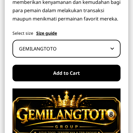
memberikan kenyamanan dan kemudahan bagi
para pemain dalam melakukan transaksi
maupun menikmati permainan favorit mereka.
Select
size
Size guide
Add to Cart