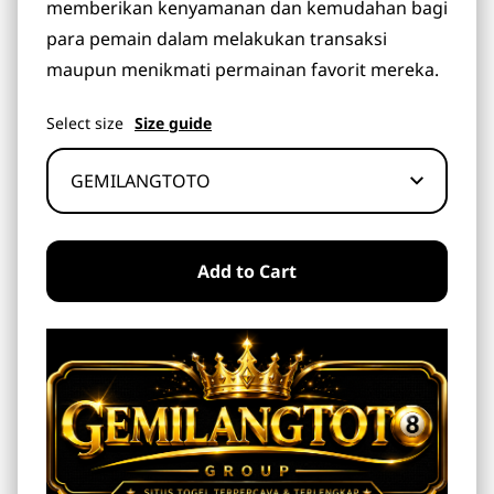
memberikan kenyamanan dan kemudahan bagi
para pemain dalam melakukan transaksi
maupun menikmati permainan favorit mereka.
Select
size
Size guide
Add to Cart