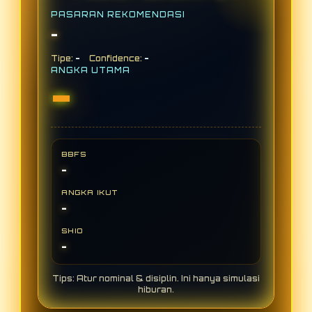
PASARAN REKOMENDASI
-
-
-
Tipe:
Confidence:
ANGKA UTAMA
-
BBFS
-
ANGKA IKUT
-
SHIO
-
Tips: Atur nominal & disiplin. Ini hanya simulasi
hiburan.