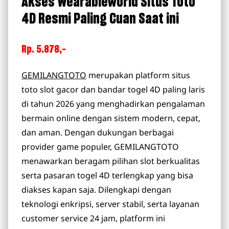
Akses Wearableworld Situs Toto
4D Resmi Paling Cuan Saat ini
Rp. 5.878,-
GEMILANGTOTO
merupakan platform situs
toto slot gacor dan bandar togel 4D paling laris
di tahun 2026 yang menghadirkan pengalaman
bermain online dengan sistem modern, cepat,
dan aman. Dengan dukungan berbagai
provider game populer, GEMILANGTOTO
menawarkan beragam pilihan slot berkualitas
serta pasaran togel 4D terlengkap yang bisa
diakses kapan saja. Dilengkapi dengan
teknologi enkripsi, server stabil, serta layanan
customer service 24 jam, platform ini