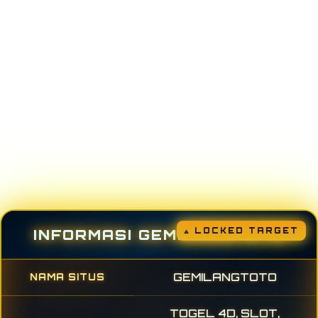
INFORMASI GEMILANGTOTO
GEMILANGTOTO
NAMA SITUS
TOGEL 4D, SLOT,