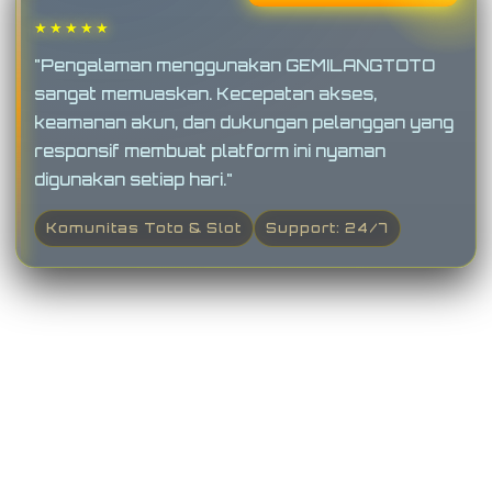
★★★★★
"Pengalaman menggunakan GEMILANGTOTO
sangat memuaskan. Kecepatan akses,
keamanan akun, dan dukungan pelanggan yang
responsif membuat platform ini nyaman
digunakan setiap hari."
Komunitas Toto & Slot
Support: 24/7