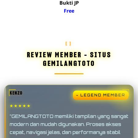
Bukti JP
Free
REVIEW MEMBER – SITUS
GEMILANGTOTO
KENZO
⌁ LEGEND MEMBER
★★★★★
"GEMILANGTOTO memiliki tampilan yang sangat
modern dan mudah digunakan. Proses akses
cepat, navigasi jelas, dan performanya stabil