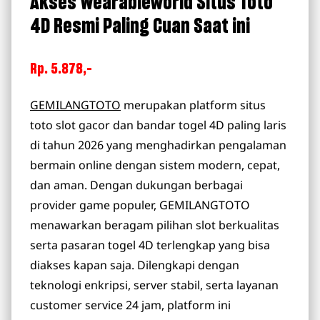
Akses Wearableworld Situs Toto
4D Resmi Paling Cuan Saat ini
Rp. 5.878,-
GEMILANGTOTO
merupakan platform situs
toto slot gacor dan bandar togel 4D paling laris
di tahun 2026 yang menghadirkan pengalaman
bermain online dengan sistem modern, cepat,
dan aman. Dengan dukungan berbagai
provider game populer, GEMILANGTOTO
menawarkan beragam pilihan slot berkualitas
serta pasaran togel 4D terlengkap yang bisa
diakses kapan saja. Dilengkapi dengan
teknologi enkripsi, server stabil, serta layanan
customer service 24 jam, platform ini