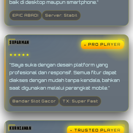
baik di desktop maupun smartphone."
EPIC ABADI
Server: Stabil
SUPARMAN
⟁ PRO PLAYER
★★★★★
"Saya suka dengan desain platform yang
profesional dan responsif. Semua fitur dapat
diakses dengan mudah tanpa kendala, bahkan
saat digunakan melalui perangkat mobile."
Bandar Slot Gacor
TX: Super Fast
KURNIAWAN
⌁ TRUSTED PLAYER