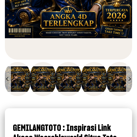
GEMILANGTOTO : Inspirasi Link