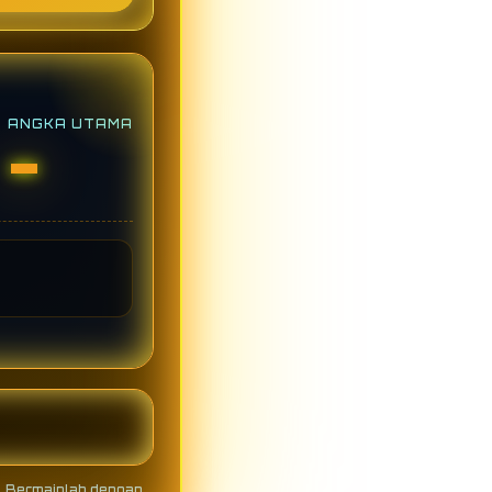
ANGKA UTAMA
-
mi. Bermainlah dengan