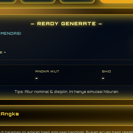
— READY GENERATE —
OMENDASI
-
e:
ANGKA IKUT
SHIO
-
-
Tips: Atur nominal & disiplin. Ini hanya simulasi hiburan.
f Angka
 di halaman ini adalah hasil simulasi (random). Bukan acuan hasil res