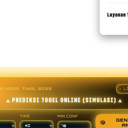
Bonus 
Klik Disin
Bonus 
Layanan 
RTP Slo
Custom
NE
▸
MODE: FINAL BOSS
⌁ L
⟁ PREDIKSI TOGEL ONLINE (SIMULASI) ⟁
TIPE
MIN CONF
GEN
🎲
A