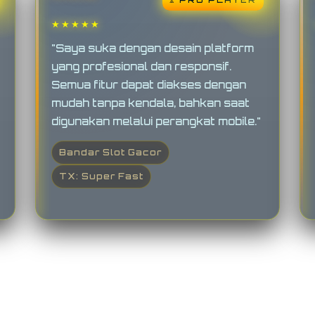
★★★★★
"Saya suka dengan desain platform
yang profesional dan responsif.
Semua fitur dapat diakses dengan
mudah tanpa kendala, bahkan saat
digunakan melalui perangkat mobile."
Bandar Slot Gacor
TX: Super Fast