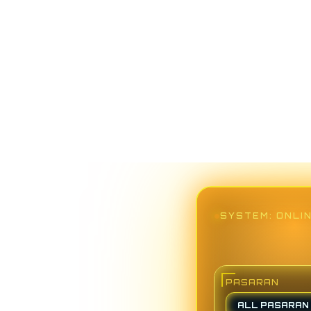
SYSTEM: ONLI
PASARAN