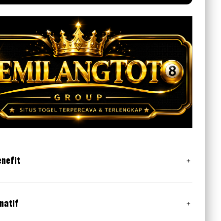
enefit
New Member 50% (Khusus Slot)
Harian 5% (All Games)
rnatif
 Lucky Draw