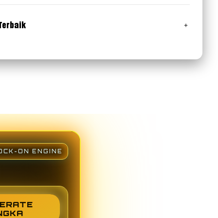
Withdraw Mania
i
Merchandise Exclusive
Terbaik
t & Prediksi Togel Paling Jitu & Akurat
er Service 24 Jam Online
OCK-ON ENGINE
ERATE
NGKA