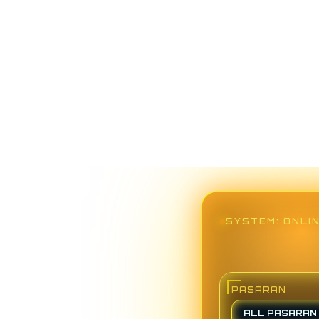
SYSTEM: ONLI
PASARAN