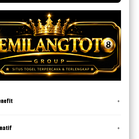
enefit
New Member 50% (Khusus Slot)
Harian 5% (All Games)
rnatif
 Lucky Draw