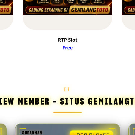
RTP Slot
Free
IEW MEMBER – SITUS GEMILANG
SUPARMAN
⟁ PRO PLAYER