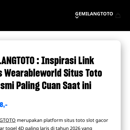
GEMILANGTOTO
ANGTOTO : Inspirasi Link
 Wearableworld Situs Toto
smi Paling Cuan Saat ini
8,-
NGTOTO
merupakan platform situs toto slot gacor
r togel 4D paling laris di tahun 2026 yang