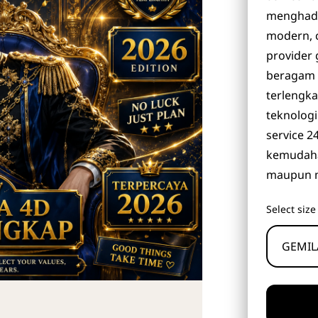
menghadi
modern, 
provider
beragam p
terlengka
teknologi
service 
kemudaha
maupun m
Select
size