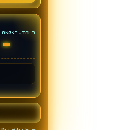
ANGKA UTAMA
-
mi. Bermainlah dengan