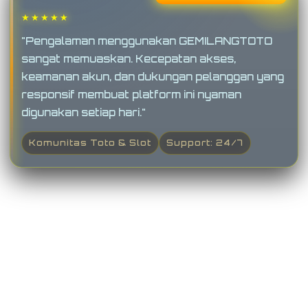
★★★★★
"Pengalaman menggunakan GEMILANGTOTO
sangat memuaskan. Kecepatan akses,
keamanan akun, dan dukungan pelanggan yang
responsif membuat platform ini nyaman
digunakan setiap hari."
Komunitas Toto & Slot
Support: 24/7