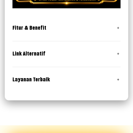
Fitur & Benefit
Bonus New Member 50% (Khusus Slot)
Bonus Harian 5% (All Games)
Link Alternatif
Undian Lucky Draw
Bonus Withdraw Mania
Klik Disini
Bonus Merchandise Exclusive
Layanan Terbaik
RTP Slot & Prediksi Togel Paling Jitu & Akurat
Customer Service 24 Jam Online