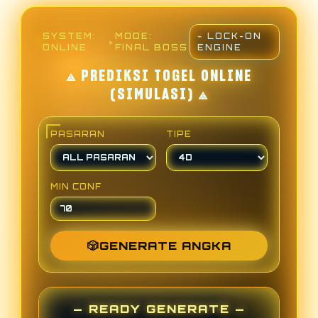
SYSTEM:
MODE:
⌁ LOCK-ON
▸
ONLINE
FINAL BOSS
ENGINE
⟁ PREDIKSI TOGEL ONLINE
(SIMULASI) ⟁
PASARAN
TIPE
MIN CONF
🎲
GENERATE ANGKA
— READY GENERATE —