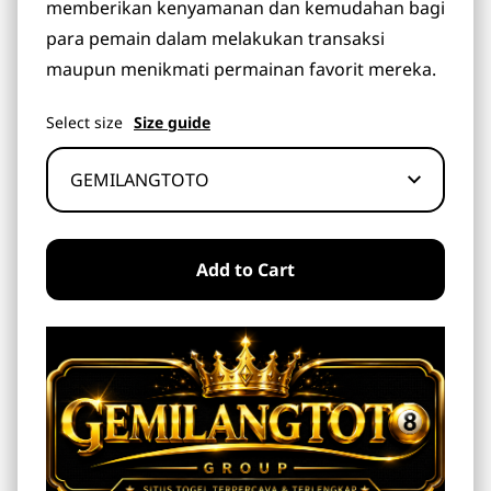
memberikan kenyamanan dan kemudahan bagi
para pemain dalam melakukan transaksi
maupun menikmati permainan favorit mereka.
Select
size
Size guide
Add to Cart