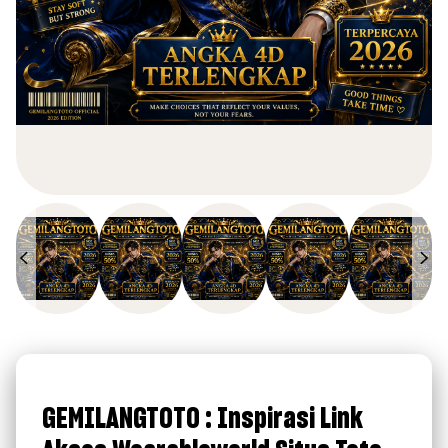
GEMILANGTOTO : Inspirasi Link