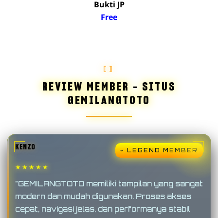
Bukti JP
Free
REVIEW MEMBER – SITUS
GEMILANGTOTO
KENZO
⌁ LEGEND MEMBER
★★★★★
"GEMILANGTOTO memiliki tampilan yang sangat
modern dan mudah digunakan. Proses akses
cepat, navigasi jelas, dan performanya stabil