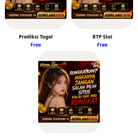
Prediksi Togel
RTP Slot
Free
Free