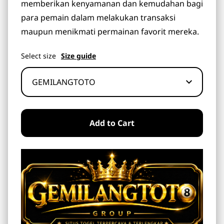
memberikan kenyamanan dan kemudahan bagi
para pemain dalam melakukan transaksi
maupun menikmati permainan favorit mereka.
Select
size
Size guide
Add to Cart