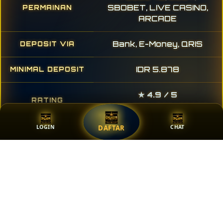
SBOBET, LIVE CASINO,
PERMAINAN
ARCADE
Bank, E-Money, QRIS
DEPOSIT VIA
IDR 5.878
MINIMAL DEPOSIT
★ 4.9 / 5
RATING
8.223.986 USER VERIFIED
LOGIN
CHAT
DAFTAR
Situs Logo Toto
Contact Support
Terms of Service