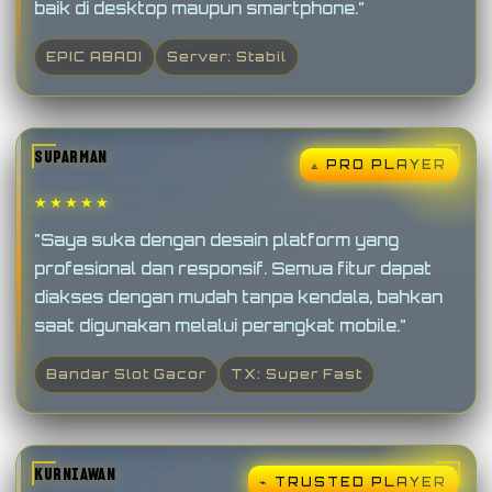
baik di desktop maupun smartphone."
EPIC ABADI
Server: Stabil
SUPARMAN
⟁ PRO PLAYER
★★★★★
"Saya suka dengan desain platform yang
profesional dan responsif. Semua fitur dapat
diakses dengan mudah tanpa kendala, bahkan
saat digunakan melalui perangkat mobile."
Bandar Slot Gacor
TX: Super Fast
KURNIAWAN
⌁ TRUSTED PLAYER