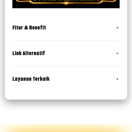
Fitur & Benefit
Bonus New Member 50% (Khusus Slot)
Bonus Harian 5% (All Games)
Link Alternatif
Undian Lucky Draw
Bonus Withdraw Mania
Klik Disini
Bonus Merchandise Exclusive
Layanan Terbaik
RTP Slot & Prediksi Togel Paling Jitu & Akurat
Customer Service 24 Jam Online