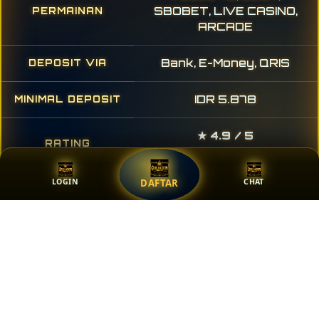
SBOBET, LIVE CASINO,
PERMAINAN
ARCADE
Bank, E-Money, QRIS
DEPOSIT VIA
IDR 5.878
MINIMAL DEPOSIT
★ 4.9 / 5
RATING
8.223.986 USER VERIFIED
LOGIN
CHAT
DAFTAR
Situs Logo Toto
Contact Support
Terms of Service