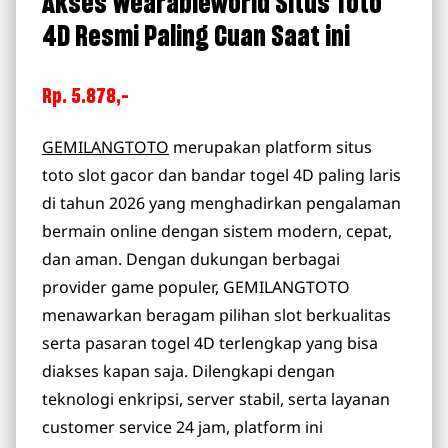
Akses Wearableworld Situs Toto
4D Resmi Paling Cuan Saat ini
Rp. 5.878,-
GEMILANGTOTO
merupakan platform situs
toto slot gacor dan bandar togel 4D paling laris
di tahun 2026 yang menghadirkan pengalaman
bermain online dengan sistem modern, cepat,
dan aman. Dengan dukungan berbagai
provider game populer, GEMILANGTOTO
menawarkan beragam pilihan slot berkualitas
serta pasaran togel 4D terlengkap yang bisa
diakses kapan saja. Dilengkapi dengan
teknologi enkripsi, server stabil, serta layanan
customer service 24 jam, platform ini