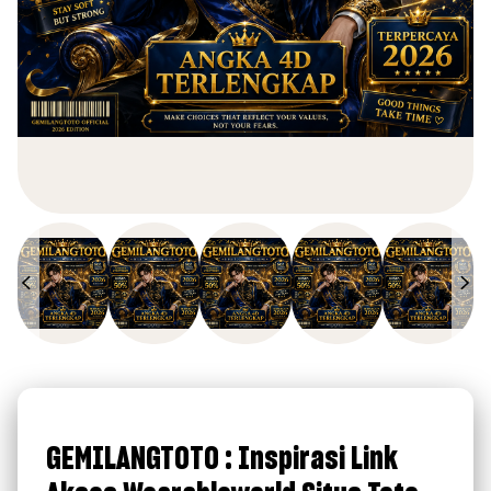
GEMILANGTOTO : Inspirasi Link