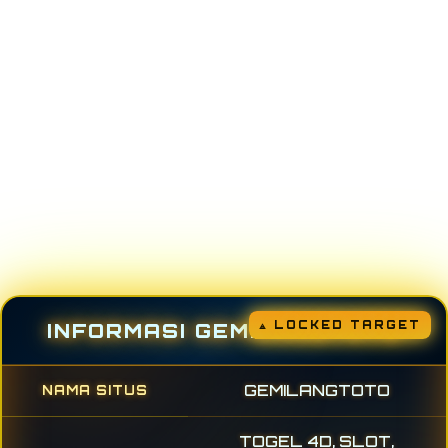
INFORMASI GEMILANGTOTO
GEMILANGTOTO
NAMA SITUS
TOGEL 4D, SLOT,