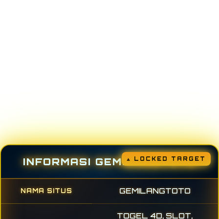
INFORMASI GEMILANGTOTO
GEMILANGTOTO
NAMA SITUS
TOGEL 4D, SLOT,