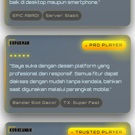
baik di desktop maupun smartphone."
EPIC ABADI
Server: Stabil
SUPARMAN
⟁ PRO PLAYER
★★★★★
"Saya suka dengan desain platform yang
profesional dan responsif. Semua fitur dapat
diakses dengan mudah tanpa kendala, bahkan
saat digunakan melalui perangkat mobile."
Bandar Slot Gacor
TX: Super Fast
KURNIAWAN
⌁ TRUSTED PLAYER