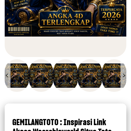
GEMILANGTOTO : Inspirasi Link