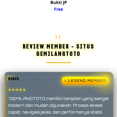
Bukti JP
Free
REVIEW MEMBER – SITUS
GEMILANGTOTO
KENZO
⌁ LEGEND MEMBER
★★★★★
"GEMILANGTOTO memiliki tampilan yang sangat
modern dan mudah digunakan. Proses akses
cepat, navigasi jelas, dan performanya stabil