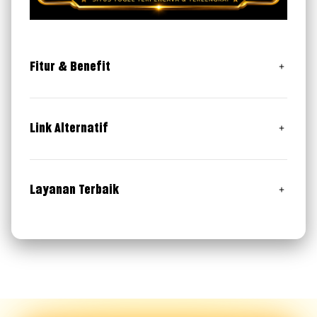
Fitur & Benefit
Bonus New Member 50% (Khusus Slot)
Bonus Harian 5% (All Games)
Link Alternatif
Undian Lucky Draw
Bonus Withdraw Mania
Klik Disini
Bonus Merchandise Exclusive
Layanan Terbaik
RTP Slot & Prediksi Togel Paling Jitu & Akurat
Customer Service 24 Jam Online