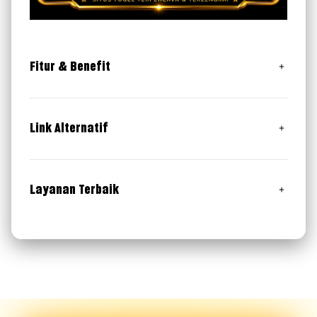
Fitur & Benefit
Bonus New Member 50% (Khusus Slot)
Bonus Harian 5% (All Games)
Link Alternatif
Undian Lucky Draw
Bonus Withdraw Mania
Klik Disini
Bonus Merchandise Exclusive
Layanan Terbaik
RTP Slot & Prediksi Togel Paling Jitu & Akurat
Customer Service 24 Jam Online