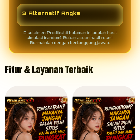
3 Alternatif Angka
Disclaimer: Prediksi di halaman ini adalah hasil
simulasi (random). Bukan acuan hasil resmi.
Bermainlah dengan bertanggung jawab.
Fitur & Layanan Terbaik