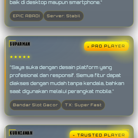
baik di desktop maupun smartphone."
EPIC ABADI
Server: Stabil
SUPARMAN
⟁ PRO PLAYER
★★★★★
"Saya suka dengan desain platform yang
profesional dan responsif. Semua fitur dapat
diakses dengan mudah tanpa kendala, bahkan
saat digunakan melalui perangkat mobile."
Bandar Slot Gacor
TX: Super Fast
KURNIAWAN
⌁ TRUSTED PLAYER