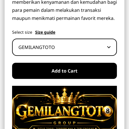
memberikan kenyamanan dan kemudahan bagi
para pemain dalam melakukan transaksi
maupun menikmati permainan favorit mereka.
Select
size
Size guide
Add to Cart