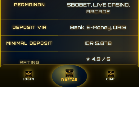
SBOBET, LIVE CASINO,
PERMAINAN
ARCADE
Bank, E-Money, QRIS
DEPOSIT VIA
IDR 5.878
MINIMAL DEPOSIT
★ 4.9 / 5
RATING
8.223.986 USER VERIFIED
LOGIN
CHAT
DAFTAR
Situs Logo Toto
Contact Support
Terms of Service