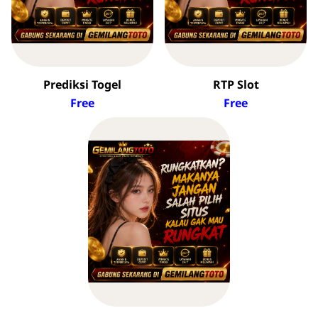
Prediksi Togel
RTP Slot
Free
Free