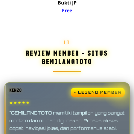
Bukti JP
Free
REVIEW MEMBER – SITUS
GEMILANGTOTO
KENZO
⌁ LEGEND MEMBER
★★★★★
"GEMILANGTOTO memiliki tampilan yang sangat
modern dan mudah digunakan. Proses akses
cepat, navigasi jelas, dan performanya stabil