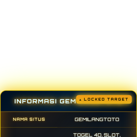
INFORMASI GEMILANGTOTO
GEMILANGTOTO
NAMA SITUS
TOGEL 4D, SLOT,