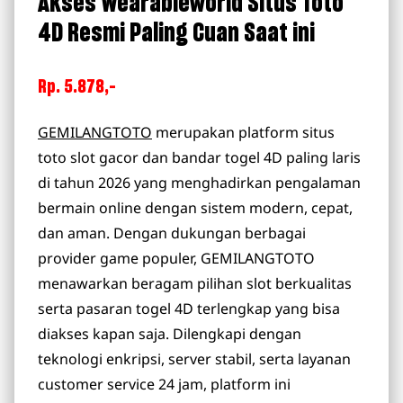
Akses Wearableworld Situs Toto
4D Resmi Paling Cuan Saat ini
Rp. 5.878,-
GEMILANGTOTO
merupakan platform situs
toto slot gacor dan bandar togel 4D paling laris
di tahun 2026 yang menghadirkan pengalaman
bermain online dengan sistem modern, cepat,
dan aman. Dengan dukungan berbagai
provider game populer, GEMILANGTOTO
menawarkan beragam pilihan slot berkualitas
serta pasaran togel 4D terlengkap yang bisa
diakses kapan saja. Dilengkapi dengan
teknologi enkripsi, server stabil, serta layanan
customer service 24 jam, platform ini