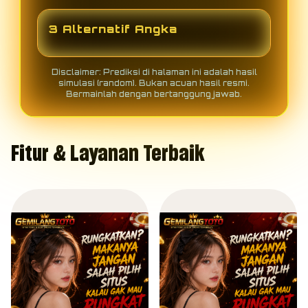
3 Alternatif Angka
Disclaimer: Prediksi di halaman ini adalah hasil
simulasi (random). Bukan acuan hasil resmi.
Bermainlah dengan bertanggung jawab.
Fitur & Layanan Terbaik