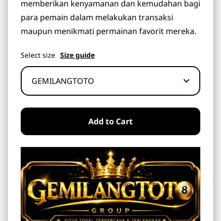
memberikan kenyamanan dan kemudahan bagi
para pemain dalam melakukan transaksi
maupun menikmati permainan favorit mereka.
Select
size
Size guide
Add to Cart