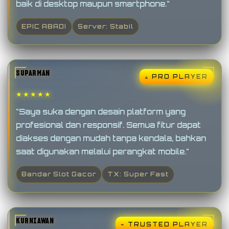
baik di desktop maupun smartphone."
EPIC ABADI
Server: Stabil
SUPARMAN
⟁ PRO PLAYER
★★★★★
"Saya suka dengan desain platform yang
profesional dan responsif. Semua fitur dapat
diakses dengan mudah tanpa kendala, bahkan
saat digunakan melalui perangkat mobile."
Bandar Slot Gacor
TX: Super Fast
KURNIAWAN
⌁ TRUSTED PLAYER