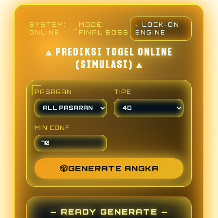
SYSTEM:
MODE:
⌁ LOCK-ON
▸
ONLINE
FINAL BOSS
ENGINE
⟁ PREDIKSI TOGEL ONLINE
(SIMULASI) ⟁
PASARAN
TIPE
MIN CONF
🎲
GENERATE ANGKA
— READY GENERATE —