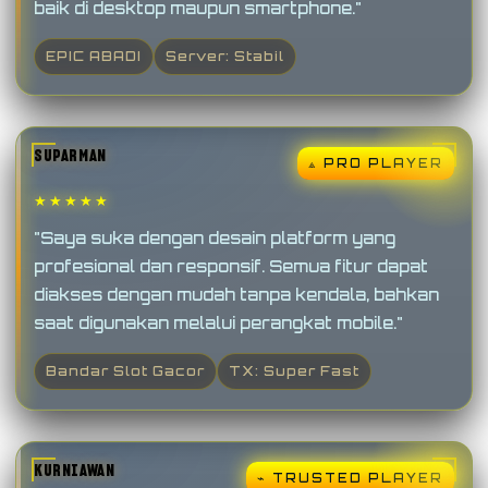
baik di desktop maupun smartphone."
EPIC ABADI
Server: Stabil
SUPARMAN
⟁ PRO PLAYER
★★★★★
"Saya suka dengan desain platform yang
profesional dan responsif. Semua fitur dapat
diakses dengan mudah tanpa kendala, bahkan
saat digunakan melalui perangkat mobile."
Bandar Slot Gacor
TX: Super Fast
KURNIAWAN
⌁ TRUSTED PLAYER