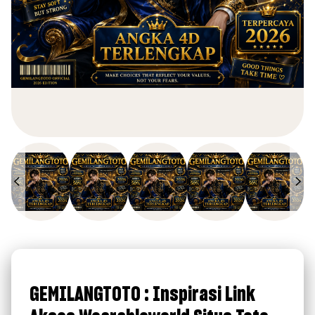
GEMILANGTOTO : Inspirasi Link