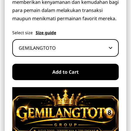
memberikan kenyamanan dan kemudahan bagi
para pemain dalam melakukan transaksi
maupun menikmati permainan favorit mereka.
Select
size
Size guide
Add to Cart