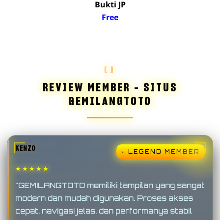
Bukti JP
Free
REVIEW MEMBER – SITUS
GEMILANGTOTO
KENZO
⌁ LEGEND MEMBER
★★★★★
"GEMILANGTOTO memiliki tampilan yang sangat
modern dan mudah digunakan. Proses akses
cepat, navigasi jelas, dan performanya stabil