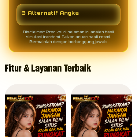
3 Alternatif Angka
Disclaimer: Prediksi di halaman ini adalah hasil
simulasi (random). Bukan acuan hasil resmi.
Bermainlah dengan bertanggung jawab.
Fitur & Layanan Terbaik