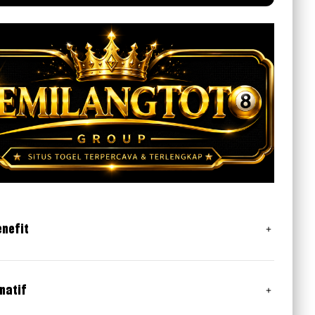
enefit
New Member 50% (Khusus Slot)
Harian 5% (All Games)
rnatif
 Lucky Draw