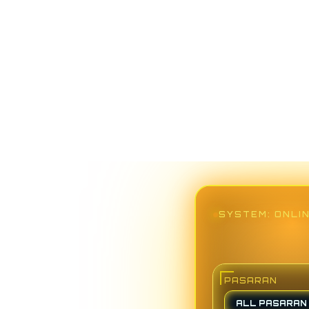
SYSTEM: ONLI
PASARAN