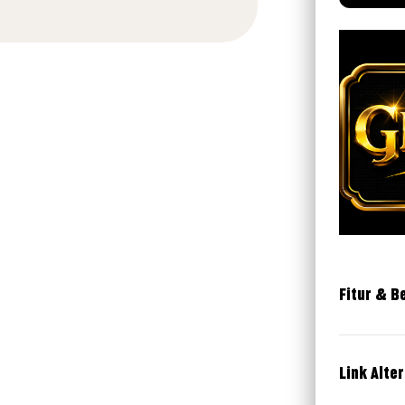
Fitur & B
Bonus 
Bonus 
Link Alte
Undian