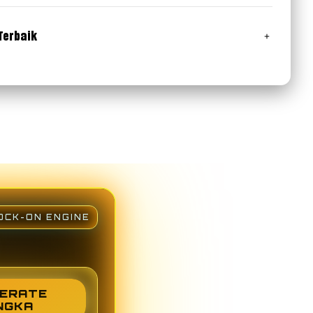
Withdraw Mania
i
Merchandise Exclusive
Terbaik
t & Prediksi Togel Paling Jitu & Akurat
er Service 24 Jam Online
OCK-ON ENGINE
ERATE
NGKA