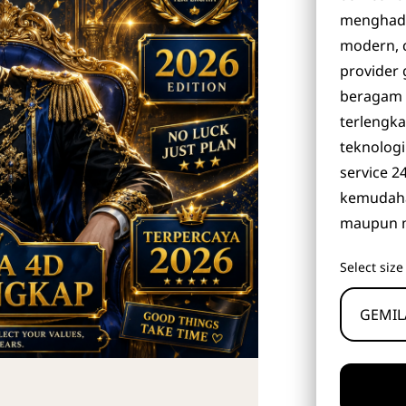
menghadi
modern, 
provider
beragam p
terlengka
teknologi
service 
kemudaha
maupun m
Select
size