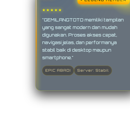
★★★★★
"GEMILANGTOTO memiliki tampilan
yang sangat modern dan mudah
digunakan. Proses akses cepat,
navigasi jelas, dan performanya
stabil baik di desktop maupun
smartphone."
EPIC ABADI
Server: Stabil